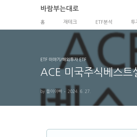
본문 바로가기
바람부는대로
홈
재테크
ETF분석
투
ETF 이야기/해외투자 ETF
ACE 미국주식베스트셀러
by 돌이아빠
2024. 6. 27.