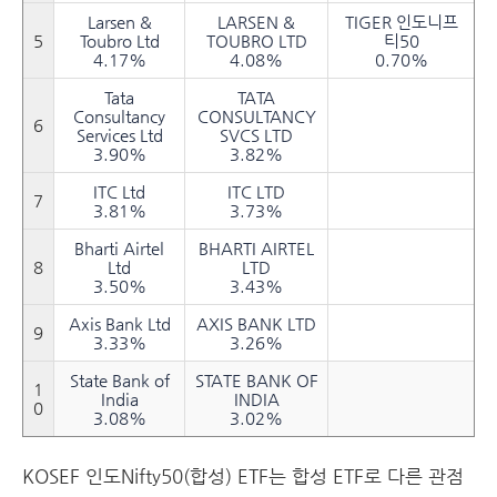
Larsen &
LARSEN &
TIGER 인도니프
5
Toubro Ltd
TOUBRO LTD
티50
4.17%
4.08%
0.70%
Tata
TATA
Consultancy
CONSULTANCY
6
Services Ltd
SVCS LTD
3.90%
3.82%
ITC Ltd
ITC LTD
7
3.81%
3.73%
Bharti Airtel
BHARTI AIRTEL
8
Ltd
LTD
3.50%
3.43%
Axis Bank Ltd
AXIS BANK LTD
9
3.33%
3.26%
State Bank of
STATE BANK OF
1
India
INDIA
0
3.08%
3.02%
KOSEF 인도Nifty50(합성) ETF는 합성 ETF로 다른 관점