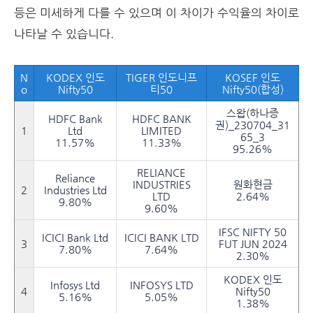
등은 미세하게 다를 수 있으며 이 차이가 수익율의 차이로
나타날 수 있습니다.
N
KODEX 인도
TIGER 인도니프
KOSEF 인도
o
Nifty50
티50
Nifty50(합성)
스왑(하나증
HDFC Bank
HDFC BANK
권)_230704_31
1
Ltd
LIMITED
65_3
11.57%
11.33%
95.26%
RELIANCE
Reliance
INDUSTRIES
원화현금
2
Industries Ltd
LTD
2.64%
9.80%
9.60%
IFSC NIFTY 50
ICICI Bank Ltd
ICICI BANK LTD
3
FUT JUN 2024
7.80%
7.64%
2.30%
KODEX 인도
Infosys Ltd
INFOSYS LTD
4
Nifty50
5.16%
5.05%
1.38%