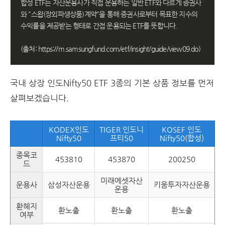
합성 ETF는 자산운용사가 직접 운용하는 일반 ETF와 다르게 증권사
와 "스왑(장외파생상품)계약"을 통해 증권사로부터 목표한 지수의 
수익률을 제공받는 형태로 간접 운용되는 ETF를 뜻합니다.

(출처: https://m.samsungfund.com/etf/insight/guide/view09.do)
국내 상장 인도Nifty50 ETF 3종의 기본 상품 정보를 먼저
살펴보겠습니다.
KODEX인도
TIGER 인도니
KOSEF 인도
Nifty50
프티50
Nifty50(합성)
종목코
453810
453870
200250
드
미래에셋자산
운용사
삼성자산운용
키움투자자산운용
운용
환헤지
환노출
환노출
환노출
여부