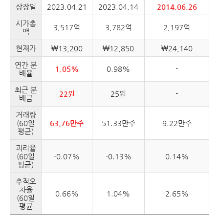
상장일
2023.04.21
2023.04.14
2014.06.26
시가총
3,517억
3,782억
2,197억
액
현재가
₩13,200
₩12,850
₩24,140
연간 분
1.05%
0.98%
-
배율
최근 분
22원
25원
-
배금
거래량
(60일
63.76만주
51.33만주
9.22만주
평균)
괴리율
(60일
-0.07%
-0.13%
0.14%
평균)
추적오
차율
0.66%
1.04%
2.65%
(60일
평균