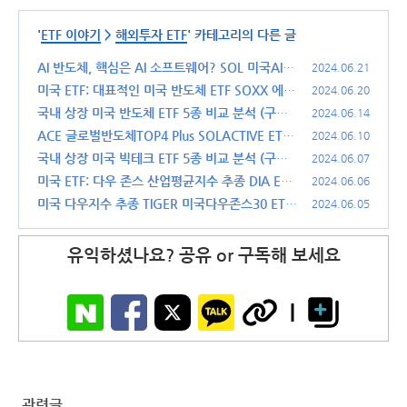
'
ETF 이야기
>
해외투자 ETF
' 카테고리의 다른 글
AI 반도체, 핵심은 AI 소프트웨어? SOL 미국AI소
2024.06.21
프트웨어 ETF 분석 (481180)
미국 ETF: 대표적인 미국 반도체 ETF SOXX 에
(0)
2024.06.20
대해 알아보자
국내 상장 미국 반도체 ETF 5종 비교 분석 (구성
(0)
2024.06.14
종목,수익율,수수료)
ACE 글로벌반도체TOP4 Plus SOLACTIVE ETF:
(0)
2024.06.10
반도체 시장 투자를 위한 매력적인 선택인가?
국내 상장 미국 빅테크 ETF 5종 비교 분석 (구성
(1)
2024.06.07
종목,수익율,수수료 등)
미국 ETF: 다우 존스 산업평균지수 추종 DIA ETF
(0)
2024.06.06
를 알아보자
미국 다우지수 추종 TIGER 미국다우존스30 ETF
(0)
2024.06.05
분석
(0)
유익하셨나요? 공유 or 구독해 보세요
관련글