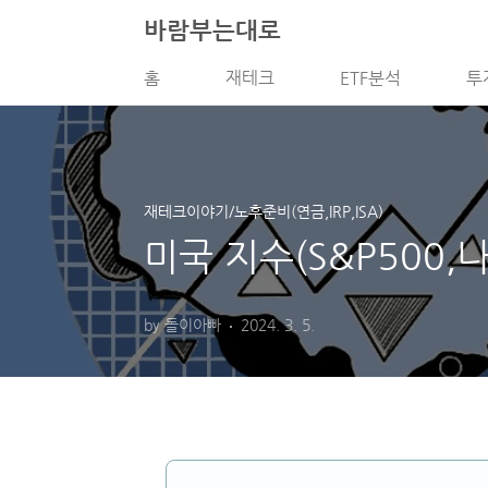
본문 바로가기
바람부는대로
홈
재테크
ETF분석
투
재테크이야기/노후준비(연금,IRP,ISA)
미국 지수(S&P500
by 돌이아빠
2024. 3. 5.