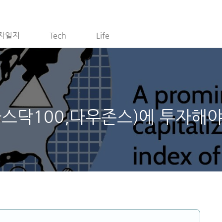
자일지
Tech
Life
,나스닥100,다우존스)에 투자해