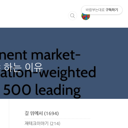
바람부는대로
구독하기
야 하는 이유
길 위에서
(1694)
재테크이야기
(214)