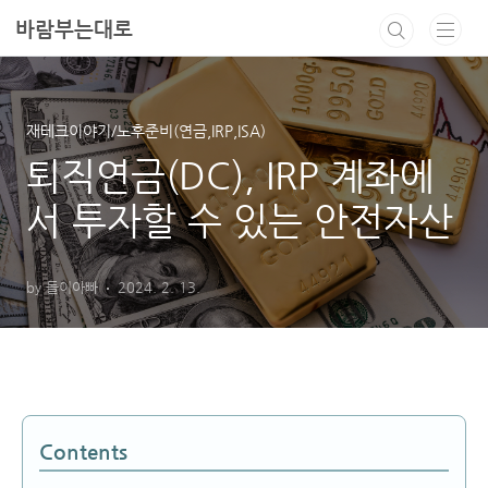
본문 바로가기
바람부는대로
재테크이야기/노후준비(연금,IRP,ISA)
퇴직연금(DC), IRP 계좌에
서 투자할 수 있는 안전자산
by 돌이아빠
2024. 2. 13.
Contents