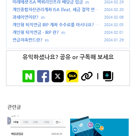
해야 하는 이유
미래에셋 ISA 맥쿼리인프라 배당금 입금
(2)
2024.02.29
(0)
개인종합자산관리계좌 ISA (feat. 세금 절약 만능
2024.02.20
계좌) 가 궁금하다면!
과세이연이란?
(0)
2024.02.08
(0)
개인형 퇴직연금 IRP 계좌 수수료를 아시나요?
2024.02.05
(2)
개인형 퇴직연금 - IRP 란?
2024.02.01
(0)
연금저축펀드란?
2024.01.29
(0)
유익하셨나요? 공유 or 구독해 보세요
관련글