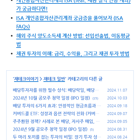
개인종합자산관리계좌 ISA (feat. 세금 절약 만능 계좌)
가 궁금하다면!
ISA 개인종합자산관리계좌 궁금증을 풀어보자 (ISA
FAQs)
해외 주식 양도소득세 계산 방법: 선입선출법, 이동평균
법
채권 투자의 이해: 금리, 수익율, 그리고 채권 투자 방법
'
재테크이야기
>
재테크 일반
' 카테고리의 다른 글
배당투자자를 위한 필수 상식: 배당락일, 배당기
2024.11.07
준일, 그리고 배당지급일 차이점과 일정 이해하기
2024년 10월 공모주 청약 일정 (IPO 일정)
2024.10.03
(15)
(4)
배당 투자의 6가지 효과: 안정적인 현금흐름과 지
2024.09.18
속적인 성장으로 미래를 설계하다
커버드콜 ETF: 성장과 옵션 전략의 진화 (커버드
(10)
2024.09.07
콜 ETF 제대로 알고 투자하기)
주주환원 정책? 사례로 본 배당, 자사주 매입, 특
(15)
2024.09.05
별 배당 의미와 투자 가치 높이기
2024년 9월 공모주 청약 일정 (IPO 일정)
(9)
2024.08.31
(5)
두 마리 토끼를 잡는 투자의 비밀: 장기 투자 성공
2024.08.24