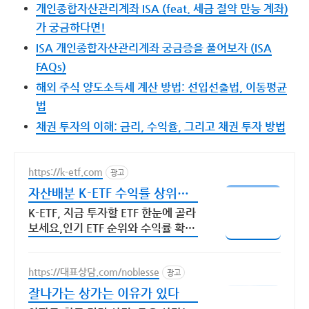
개인종합자산관리계좌 ISA (feat. 세금 절약 만능 계좌)
가 궁금하다면!
ISA 개인종합자산관리계좌 궁금증을 풀어보자 (ISA
FAQs)
해외 주식 양도소득세 계산 방법: 선입선출법, 이동평균
법
채권 투자의 이해: 금리, 수익율, 그리고 채권 투자 방법
https://k-etf.com
광고
자산배분 K-ETF 수익률 상위
ETF 한눈에!
K-ETF, 지금 투자할 ETF 한눈에 골라
보세요,인기 ETF 순위와 수익률 확인
투자 성향 맞춤 ETF 추천,월배당 테마
형 ETF도 쉽게 찾을 수 있어요.
https://대표상담.com/noblesse
광고
잘나가는 상가는 이유가 있다