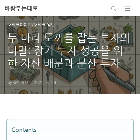
본문 바로가기
바람부는대로
재테크이야기/재테크 일반
두 마리 토끼를 잡는 투자의
비밀: 장기 투자 성공을 위
한 자산 배분과 분산 투자
by 돌이아빠
2024. 8. 24.
Contents