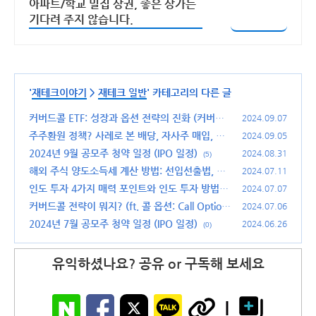
아파트/학교 밀집 상권, 좋은 상가는
기다려 주지 않습니다.
'
재테크이야기
>
재테크 일반
' 카테고리의 다른 글
커버드콜 ETF: 성장과 옵션 전략의 진화 (커버드
2024.09.07
콜 ETF 제대로 알고 투자하기)
주주환원 정책? 사례로 본 배당, 자사주 매입, 특
(15)
2024.09.05
별 배당 의미와 투자 가치 높이기
2024년 9월 공모주 청약 일정 (IPO 일정)
(9)
2024.08.31
(5)
해외 주식 양도소득세 계산 방법: 선입선출법, 이
2024.07.11
동평균법
인도 투자 4가지 매력 포인트와 인도 투자 방법 3
(0)
2024.07.07
가지
커버드콜 전략이 뭐지? (ft. 콜 옵션: Call Option)
(0)
2024.07.06
2024년 7월 공모주 청약 일정 (IPO 일정)
(0)
2024.06.26
(0)
유익하셨나요? 공유 or 구독해 보세요