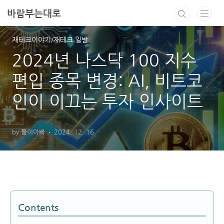
본문 바로가기
바람부는대로
재테크이야기/재테크 일반
2024년 나스닥 100 지수
편입 종목 변경: AI, 비트코
인이 이끄는 투자 인사이트
by 돌이아빠
2024. 12. 16.
Contents