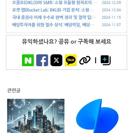
문에 토스(toss)로 옮겼습니다
오클로(OKLO)와 SMR: 소형 모듈형 원자로의 미
(1)
2024.12.09
래와 경쟁 구도
로켓 랩(Rocket Lab: RKLB) 기업 분석: 소형 위
(1)
2024.12.04
성 발사부터 중형 로켓까지
국내 증권사 이체 수수료 완벽 정리 및 절약 팁:
(3)
2024.11.15
공모주 청약 환불금부터 무료 이체 활용법까지
배당투자자를 위한 필수 상식: 배당락일, 배당기
2024.11.07
(7)
준일, 그리고 배당지급일 차이점과 일정 이해하기
(4)
유익하셨나요? 공유 or 구독해 보세요
관련글