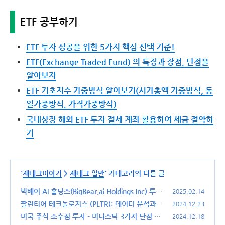
ETF 공부하기
ETF 투자 성공을 위한 5가지 핵심 선택 기준!
ETF(Exchange Traded Fund) 의 특징과 장점, 단점을
알아보자
ETF 기초지수 가중방식 알아보기(시가총액 가중방식, 동
일가중방식, 가격가중방식)
국내상장 해외 ETF 투자 절세 계좌 활용하여 세금 절약하
기
'
재테크이야기
>
재테크 일반
' 카테고리의 다른 글
빅베어 AI 홀딩스(BigBear.ai Holdings Inc) 투자
2025.02.14
전략: 단기 트레이딩 vs. 중기 모멘텀 분석
팔란티어 테크놀로지스 (PLTR): 데이터 분석과 A
(0)
2024.12.23
I 혁신의 선두주자
미국 주식 소수점 투자 - 미니스탁 3가지 단점 때
(1)
2024.12.18