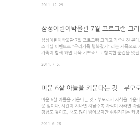
2011. 12. 29.
가? [사는이야기] - 영유아 필수예방접종 무료 지원 가능
예방접종비용 국가지원사업이란? [육아 정보] - 영유아
한 글에서는 국회에서 영유아 필수예방접종에 대해서 전
께 2011년 예산안에서 600억원을 요구했지만, 예산
삼성어린이박물관 7월 프로그램 그리
보건소 접종..
삼성어린이박물관 7월 프로그램 그리고 가족사진 콘테
스페셜 이벤트로 "우리가족 행복찾기" 라는 제목으로 
가족이 함께 하면 더욱 기쁘죠? 그 행복한 순간을 멋진
선물도 받고 가족의 행복도 찾을 수 있는 기회! 놓치
2011. 7. 5.
진 콘테스트 "우리가족 행복찾기" 기간: 2011년 7월 7일
이박물관에서 촬영한 가족사진을 홈페이지에 응모 가족
기] 그리고 삼성어린이박물관에서 준비한 7월의 체험
트, 이탈리아, 프랑스" 세 나라의 문화 등을 체험해 
미운 6살 아들을 키운다는 것 - 부모
구불구불..
미운 6살 아들을 키운다는 것 - 부모로서 자식을 키운
운 일이다. 시간이 지나면 지날수록 자식이 자라면 자
경험도 쌓이고, 책도 많이 읽어보지만 쉬워지기는 커녕
같다. 내가 어렸을 적에는 미운 7살 이라는 말이 있었다
2011. 6. 28.
자기도 컸다고 부모님 말씀 안듣기, 하고 싶은 대로 하
행동을 시작하거나 많이 하게 되는 시기라는 의미였으리
우다 보니 미운 7살이 아니라 미운 4살부터 시작하지 싶다.