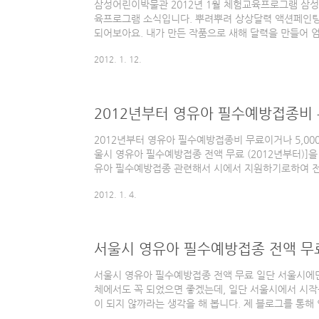
삼성어린이박물관 2012년 1월 체험교육프로그램 삼성
육프로그램 소식입니다. 뿌려뿌려 상상달력 액션페인팅
되어보아요. 내가 만든 작품으로 새해 달력을 만들어 
평일(화~금), 일요일 오후 1시 5세 이상 어린이 25명 /
2012. 1. 12.
이하여 용에 대해 알아보아요. 용의 생김새와 특징들을
을 직접 만들어 보세요. 1월 평일(화~금), 주말(토,일) 
어린이 25명 / 3,000원 휘리릭 변신 막대 변신쟁이
폼과 신문지 막대기를 다양하게 변신시켜보세요. 1월 평일
2012년부터 영유아 필수예방접종비 
2012년부터 영유아 필수예방접종비 무료이거나 5,000
울시 영유아 필수예방접종 전액 무료 (2012년부터)]을
유아 필수예방접종 관련해서 시에서 지원하기로하여 전
렸는데요, 이번에는 전국으로 확대된 2012년 영유아
2012. 1. 4.
식이 있어 다시 포스팅 합니다. 0세 영아부터 만 12
맞춰 결핵, 수두, 소아마비 등 총 스물 두 차례의 "국
수예방접종 1회당 평균 비용은 백신값과 의료기관의 접종
습니다. 정부는 2009년부터 백신 값 7,000원을 지원
서울시 영유아 필수예방접종 전액 무료
서울시 영유아 필수예방접종 전액 무료 일단 서울시에만
체에서도 꼭 되었으면 좋겠는데, 일단 서울시에서 시작
이 되지 않까라는 생각을 해 봅니다. 제 블로그를 통
차레 포스팅을 했었습니다. [관련 글타래] [육아 정보]