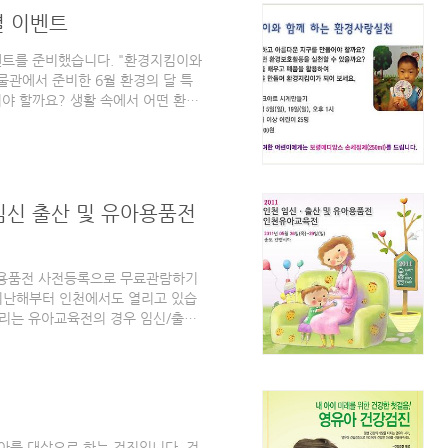
 수준이 높아진 아들 ..
별 이벤트
벤트를 준비했습니다. "환경지킴이와
관에서 준비한 6월 환경의 달 특
야 할까요? 생활 속에서 어떤 환경
우고 폐품을 활용하여 정크아트 작품
트 시계 만들기 - 일시: 6월 5일
명 - 참가비: 3,000원 프로그램에 참
 준다고 합니다. 삼성어린이박물관
[바로가기] 또한 삼성어린이박물..
임신 출산 및 유아용품전
유아용품전 사전등록으로 무료관람하기
지난해부터 인천에서도 열리고 있습
열리는 유아교육전의 경우 임신/출산
아교육전, 인천 임신/출산 및 유아용
N BABY & KIDS FAIR 2011)
 2011년 5월 26일(목) ~ 29일
세계전람, 인천경제자유구역 전시후원:
 및 유아용품전..
아를 대상으로 하는 검진입니다. 검