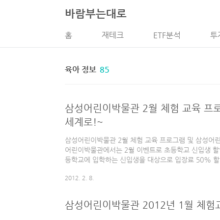
본문 바로가기
바람부는대로
홈
재테크
ETF분석
투
육아 정보
85
삼성어린이박물관 2월 체험 교육 프로
세계로!~
삼성어린이박물관 2월 체험 교육 프로그램 및 삼성어
어린이박물관에서는 2월 이벤트로 초등학교 신입생 할
등학교에 입학하는 신입생을 대상으로 입장료 50% 할
초등학교 입학을 축하하기 위해 마련한 행사라고 합니다.
2012. 2. 8.
지 한달간이며, 초등학교 취학통지서 및 의료보험증 등 
고 있습니다. 삼성어린이박물관의 2월 체험교육프로그램
동화 속 세상입니다. 삼성어린이박물관 홈페이지:
삼성어린이박물관 2012년 1월 체
http://kids.samsungfoundation.org/index
사전 예약 후 2월 체험 교육 프..