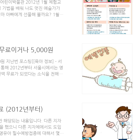
어린이박물관 2012년 1월 체험교
 기법을 배워 나도 멋진 예술가가
엄마 아빠에게 선물해 볼까요? 1월
 3,000원 다섯빛깔 용 용의 해를 맞
 이야기 나눠 보고 내가 상상하는 용
오후 3시 (1월 14일 제외) 6세 이상
 막대기 이야기를 들어볼까요? 스티로
(화~금), 2월..
무료이거나 5,000원
원 지난번 포스팅[[육아 정보] - 서
 통해 2012년부터 서울시에서는 영
액 무료가 되었다는 소식을 전해드
 필수예방접종비 감면 혜택에 대한 소
세까지 유아/어린이들은 성장 단계에
가필수예방접종"을 받아야 합니다. 필
 시행비를 포함해 22,000원 이었
했고, 따라서 보호자는 필수예방..
 (2012년부터)
 해당되는 내용입니다. 다른 지자
을 했으니 다른 지자체에서도 도입
해 영유아 필수예방접종에 대해서 몇
 - 영유아 건강검진 목적이 무엇인