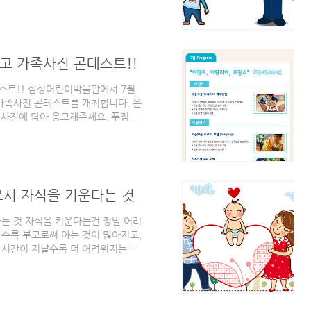
할까? [육아 정보] - 영유아 필수
예방접종 정보 2011년 초에 포스팅
액 무료로 해야 한다는 주장과 함
당국(사실 한나라당인거죠 ㅡ.ㅡ)은
고 가족사진 콘테스트!!
스트!! 삼성어린이박물관에서 7월
가족사진 콘테스트를 개최합니다. 온
 사진에 담아 응모해주세요. 푸짐한
지 마세요. 삼성어린이박물관 가족사
 (목) ~ 31일 (일) 방법: 삼성어린
사진 콘테스트 상세보기 [바로가
교육프로그램입니다. 7월에는 "이집
보는 체험교육프로그램입니다. 이집트:
로서 자식을 키운다는 것
다는 것 자식을 키운다는건 정말 어려
랄수록 부모로써 아는 것이 많아지고,
 시간이 지날수록 더 어려워지는 것
. 그만큼 7살 이라는 나이가 되면
기, 말썽 피우기, 깐족거리기 등등의
라 짐작이 된다. 하지만, 자식을 키
 미운 4살, 미운 5살, 미운 6살.