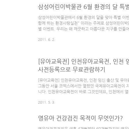
도대체가 미운 나이가 왜이리 많은 것인지.. 부쩍 말하는
삼성어린이박물관 6월 환경의 달 특
삼성어린이박물관에서 6월 환경의 달을 맞아 특별 이
함께 하는 환경사랑실천" 이라는 주제로 삼성어린이박물
별 이벤트. 우리는 왜 깨끗하고 아름다운 지구를 만들어
보호활동을 실천할 수 있을까요? 지구의 소중함을 배
2011. 6. 2.
을 만들며 환경지킴이가 되어 보세요. - 프로그램: 정크아
(일), 19일(일), 오후 1시 - 대상: 5세 이상 어린이 25
여한 어린이에게는 보령메디앙스 손세정제(250ml)를
환경의 달 특별 이벤트 정크아트 시계 만들기 신청하기 
[유아교육전] 인천유아교육전, 인천 
사전등록으로 무료관람하기
[유아교육전] 인천유아교육전, 인천 임신 출산 및 
그동안 서울 코엑스에서만 열렸던 국제유아교육전이 
니다. 인천유아교육전이 바로 그것인데요, 인천에서 
및 유아용품전이 함께 열리는 것이 특징입니다. 인천유
2011. 5. 3.
품전 정보 전시회명: 인천 임신/출산 및 유아용품전(INCHEO
인천 유아교육전(INCHEON EDUCARE 2011) 전시기간:
(일) 전시장소: 인천 송도 컨벤시아 전시주최: (주)
영유아 건강검진 목적이 무엇인가?
BabyNews 참가품목 인천유아교육전, 인천 임신/출산
영유아건겅검진은 생후 4개월부터 60개월까지의 영유