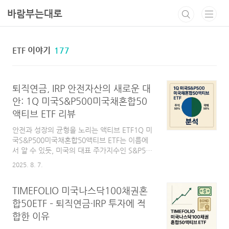
본문 바로가기
바람부는대로
ETF 이야기
177
퇴직연금, IRP 안전자산의 새로운 대
안: 1Q 미국S&P500미국채혼합50
액티브 ETF 리뷰
안전과 성장의 균형을 노리는 액티브 ETF1Q 미
국S&P500미국채혼합50액티브 ETF는 이름에
서 알 수 있듯, 미국의 대표 주가지수인 S&P500
과 미국 국채를 각각 50%씩 혼합한 포트폴리오
2025. 8. 7.
를 기반으로 운용되는 액티브 ETF입니다.액티브
ETF란, 단순히 기존 지수를 그대로 추종하는 것
TIMEFOLIO 미국나스닥100채권혼
이 아니라, 운용사의 전략적 판단에 따라 종목
구성이나 비중을 능동적으로 조정하는 방식입니
합50ETF – 퇴직연금·IRP 투자에 적
다.즉, 같은 "S&P500과 미국채 50:50" 구성이
합한 이유
라고 하더라도, 시황에 따라 더 유리하다고 판단