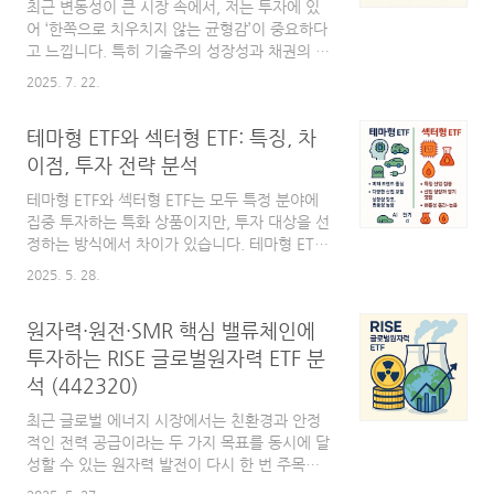
되는 종목이나 만기 구조를 선택할 수 있는 유연
최근 변동성이 큰 시장 속에서, 저는 투자에 있
성을 가집니다.이는 불확실한 시장 환경에서 '적
어 ‘한쪽으로 치우치지 않는 균형감’이 중요하다
극적인 리스크 관리'와 '기회 포착'이 가능하다
고 느낍니다. 특히 기술주의 성장성과 채권의 안
는 점에서 패시브 ETF와 구분됩니다.ETF 기본
정성을 동시에 추구할 수 있는 자산배분형 ETF
2025. 7. 22.
정보종목코드(단축코드): 0052S0운용사..
에 관심이 많아졌고, 자연스럽게 TIMEFOLIO
미국나스닥100채권혼합50액티브 ETF에 주목
테마형 ETF와 섹터형 ETF: 특징, 차
하게 되었습니다.이 ETF는 어떤 상품일까?이 상
품은 이름에서부터 구조가 명확히 드러납니다.
이점, 투자 전략 분석
미국의 대표 성장지수인 나스닥100 관련 주식
테마형 ETF와 섹터형 ETF는 모두 특정 분야에
에 약 50%, 나머지 50%는 국내 단기통안채 및
집중 투자하는 특화 상품이지만, 투자 대상을 선
현금성 자산에 투자하는 혼합형 액티브 ETF입니
정하는 방식에서 차이가 있습니다. 테마형 ETF
다.즉, 미국의 테크 주식에서 발생할 수 있는 고
는 AI, 전기차, SMR(소형모듈원자로) 등 미래
성장 기회를 일부 가져오되, 절반은 안전자산으
2025. 5. 28.
성장성이 기대되는 특정 트렌드나 주제를 중심
로 구성해 하방 위험을 방어할 수 있도록 설계된
으로 여러 산업에 걸친 관련 기업들을 선별해 포
상품입니다. 기본적인 투자 비중은 50:50이지
원자력·원전·SMR 핵심 밸류체인에
트폴리오를 구성합니다. 반면, 섹터형 ETF는 반
만, 액..
도체, 바이오, 에너지 등 하나의 산업군 내 대표
투자하는 RISE 글로벌원자력 ETF 분
기업들로만 구성되어, 해당 산업의 경기 사이클
석 (442320)
과 성장성에 따라 성과가 좌우됩니다.이처럼 테
마형 ETF는 혁신 트렌드에 투자하고 싶은 투자
최근 글로벌 에너지 시장에서는 친환경과 안정
자에게, 섹터형 ETF는 특정 산업의 전망에 확신
적인 전력 공급이라는 두 가지 목표를 동시에 달
이 있는 투자자에게 적합합니다. 두 ETF 모두 분
성할 수 있는 원자력 발전이 다시 한 번 주목받
산 투자 효과와 운용의 편의성을 제공하지만, 테
고 있습니다. 기후 변화에 대응하기 위한 탄소중