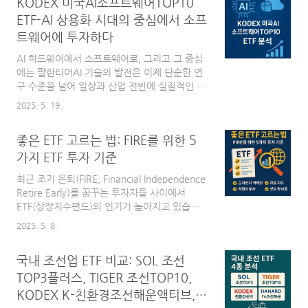
KODEX 미국AI소프트웨어TOP10
Technologies)**라는 하나의 기업에 비중을 무
려 25%로 고정해 투자하는 혁신적인 구조를 가
ETF-AI 상용화 시대의 중심에서 소프
지고 있습니다.팔란티어는 최근 AI 플랫폼
트웨어에 투자하다
'AIP'의 급격한 성장과 함께 AI 전환을 돕는 핵
심 기술 기업으로 각광받고 있습니다. 하지만 개
AI 하드웨어에서 소프트웨어로, 그리고 그 중심
별 종목에 직접 투자하는 것은 리스크가 부담될
에는 팔란티어AI 기술의 발전은 이제 단순한 연
수 있죠. 이런 투자자들을 위해 등장한 것이 바
구 수준을 넘어 일상과 산업 전반에 실질적인 영
로 이 ETF입니다.이 글에서는 ETF의 기본 정보
향을 미치고 있습니다. 특히 2024년 이후부터는
2025. 5. 19.
와 지수 구성 방식, 종..
AI 반도체와 인프라에 이어 AI 소프트웨어 상용
화가 본격적으로 주목받기 시작했는데요, 그 흐
좋은 ETF 고르는 법: FIRE를 위한 5
름을 반영하듯 삼성자산운용이 KODEX 미국AI
소프트웨어TOP10 ETF를 2025년 4월 신규 상
가지 ETF 투자 기준
장했습니다.이 ETF는 기존의 반도체 중심 AI
최근 조기 은퇴(FIRE, Financial Independence
ETF와 달리, 상용화가 시작된 미국의 대표 AI 소
Retire Early)를 꿈꾸는 투자자들 사이에서
프트웨어 기업 10곳에 집중 투자합니다. 그중에
ETF(상장지수펀드)의 인기가 높아지고 있습니
서도 단연 눈에 띄는 기업은 팔란티어(Palantir)
다. ETF는 적은 자금으로도 글로벌 자산에 분산
입니다. 국방, 보건, 산업 등 다양한 분야에서 AI
2025. 5. 8.
투자할 수 있어, 장기 자산 형성과 재정적 독립
를 실전 배치해온 이 회사는 ‘AI 실전투입’의 상
을 동시에 추구하는 이들에게 최적의 투자 수단
징처럼 여겨지며 ETF 내에서..
국내 조선업 ETF 비교: SOL 조선
으로 주목받고 있습니다.하지만 수백 개의 ETF
상품이 쏟아지는 지금, 중요한 건 ‘어떤 ETF를
TOP3플러스, TIGER 조선TOP10,
사느냐’보다 ‘무엇을 기준으로 ETF를 고르느
KODEX K-친환경조선해운액티브,
냐’입니다.이정환 미래에셋자산운용 상무는 최