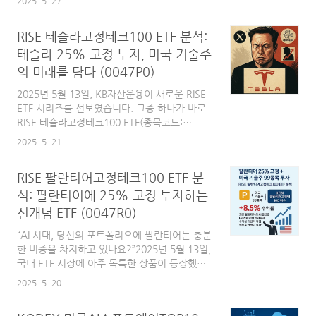
2025. 5. 27.
마형은 트렌드 변화에 민감하고, 섹터형은 산업
립 정책이 전 세계적으로 강화되면서, 석탄·석유
내..
등 화석연료 중심의 에너지 구조에서 벗어나 청
RISE 테슬라고정테크100 ETF 분석:
정에너지로의 전환이 가속화되고 있습니다. 하
지만 태양광, 풍력 등 재생에너지는 발전량이 불
테슬라 25% 고정 투자, 미국 기술주
안정하다는 한계가 있어, 안정적인 기저전원 역
의 미래를 담다 (0047P0)
할을 할 수 있는 원자력의 필요성이 더욱 커지고
있습니다. 특히 최근에는 인공지능(AI), 데이터
2025년 5월 13일, KB자산운용이 새로운 RISE
센터, 전기차 등 첨단 산업의 급격한 성장으로
ETF 시리즈를 선보였습니다. 그중 하나가 바로
인해 전력 수요가 폭발적으로 증가하고 있습니
RISE 테슬라고정테크100 ETF(종목코드:
다. 이에 따라 각국 정부와 글로벌 기업들은 원
0047P0)입니다. 이 ETF는 이름 그대로 테슬라
2025. 5. 21.
자력발전을 미래 에너지 전략의 핵심 축으로 재
에 25% 비중을 고정으로 투자하면서, 나머지
조명하고 있습니다. 미국,..
75%는 미국 기술주 99종목에 분산 투자하는
RISE 팔란티어고정테크100 ETF 분
구조를 갖추고 있습니다.AI, 로봇, 자율주행 등
4차 산업 핵심 기술의 중심에 선 테슬라의 성장
석: 팔란티어에 25% 고정 투자하는
가능성을 집중 반영하면서도, 리스크 분산이라
신개념 ETF (0047R0)
는 ETF의 기본 원칙도 놓치지 않은 구조입니다.
특히 테슬라에 대한 직접투자가 부담스러운 투
“AI 시대, 당신의 포트폴리오에 팔란티어는 충분
자자들에게 장기 성장성과 분산 투자 효과를 동
한 비중을 차지하고 있나요?”2025년 5월 13일,
시에 추구할 수 있는 전략형 ETF로 주목받고 있
국내 ETF 시장에 아주 독특한 상품이 등장했습
습니다.RISE 테슬라고정테크100 ETF 기본 정보
니다. 바로 RISE 팔란티어고정테크100 ETF인데
2025. 5. 20.
종목코드(단축코드): 0047P0운용사..
요. 이 ETF는 단순히 미국 기술주에 분산 투자하
는 데서 그치지 않고, **팔란티어(Palantir