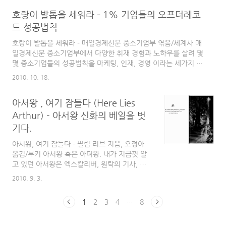
읽어 내려갔다. 책을 읽어가며 저절로 고개를 끄덕거리고 있는 나
모티브를 삼아 풀어낸 책이다. 이 책을 읽어준
호랑이 발톱을 세워라 – 1% 기업들의 오프더레코
를 발견하며 나 또한 은연중에 영역이라는 것을 몸으로 느끼고 있
뒤부터였는지 ..
었구나 라는 것을 인지하게 되었다. 생각해보면 갑작스레 낯선 사
드 성공법칙
람이 내 앞에 떡 하니 나타나면 경계를 하게 되고, 불쾌해지곤 했
호랑이 발톱을 세워라 - 매일경제신문 중소기업부 엮음/세계사 매
었는데 이게 바로 자신의 영역을 지키려는 본능적인 반응이라는
일경제신문 중소기업부에서 다양한 취재 경험과 노하우를 살려 몇
것이고, 내가 컴퓨터를 하고 있을 때 내 뒤에서 누군가 지켜보고
몇 중소기업들의 성공법칙을 마케팅, 인재, 경영 이라는 세가지 화
있으면 상당히..
두를 가지고 취재, 분석, 사례 등을 정리한 책이다. 위드블로그에
2010. 10. 18.
서 캠페인으로 진행한 도서로서 이 책을 보는 순간 중소기업들이
어떤 노하우와 전략을 가지고 강한 기업으로 성공해 가고 있는지
아서왕 , 여기 잠들다 (Here Lies
궁금해졌다. 특히나 마케팅, 인재, 경영 이라는 세가지 화두 중에
서 "인재"라는 화두를 통해 성공 가도를 달리고 있는 기업들의 성
Arthur) - 아서왕 신화의 베일을 벗
공 노하우에 많은 궁금증이 생겼다. 호랑이 발톱을 세워라 에는
기다.
26개의 중소기업들이 다른 기업들과 어떻게 다른지 어떻게 성공
으로 가는 열차에 올라타게 되었는지에 대한 오프더레코드 법칙이
아서왕, 여기 잠들다 - 필립 리브 지음, 오정아
행간에 잘 묻어나고 ..
옮김/부키 아서왕 혹은 아더왕. 내가 지금껏 알
고 있던 아서왕은 엑스칼리버, 원탁의 기사, 멀
린. 그리고 영국의 전설적인 왕이라는 정도이다.
2010. 9. 3.
물론 그는 아직까지는 신화속의 인물이고, 나 또
한 신화 속에 있는 전설의 기사 정도로 알고 있
1
2
3
4
···
8
다. 또한 어렸을 적에 봤던 아서왕 관련 만화영
화인(제목이 정확히 생각나질 않는다. 다만 그
주제가만 생각날뿐) 내가 지금껏 알고 있던 아서