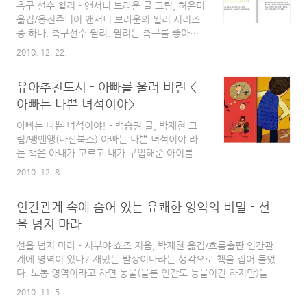
축구 선수 윌리 - 앤서니 브라운 글 그림, 허은미
저자는 바로 이 주인공 녀석이다. 맞춤법도 가끔씩은 틀리고 글씨
옮김/웅진주니어 앤서니 브라운의 윌리 시리즈
체도 참 아이스럽다. 그렇지만 그게 더 이 책을 매력있게 해주는..
중 하나. 축구선수 윌리. 윌리는 축구를 좋아한
다. 하지만, 어쩐 일인지 축구화가 없다. 다른 선
2010. 12. 22.
수들에 비해 몸도 갸냘퍼 보이고 어딘지 모르게
축구 선수로는 어울리지 않는 모습이다. 하지만,
유아추천도서 - 아빠를 울려 버린 <
윌리는 축구를 좋아한다. 연습때면 남들보다 열
심히 그리고 열정적으로 연습에 임한다. 그럼에
아빠는 나쁜 녀석이야>
도 불구하고 시합에 나가는 선수들은 모두 다른
아빠는 나쁜 녀석이야! - 백승권 글, 박재현 그
친구들이다. 윌리는 축구를 좋아한다. 어느날 여
림/맹앤앵(다산북스) 아빠는 나쁜 녀석이야 라
느날처럼 축구 연습을 마치고 집으로 돌아가는
는 책은 아내가 고르고 내가 구입해준 아이를 위
길. 지금은 문을 닫은 과자 공장 앞에서 낯선 인
한 그림책이다. 사실 제목이 눈에 띠긴 하다. "아
물을 만난다. 그 낯선 인물은 윌리는 모르겠지만
2010. 12. 8.
빠는 나쁜 녀석이야". 아빠는 사실 아이들의 눈
독자는 알 수 있다. 어디서 본 모습이란 걸.. 그
에서 봤을 땐 정말 나쁜 녀석이긴 하다. 트림도
낯선 인물은 어딘지 모르게 낡아 보이는 축구복
인간관계 속에 숨어 있는 유쾌한 영역의 비밀 - 선
많이하고, 방귀 대장에다가 주중에는 "아빠"라
에 ..
는 이름만 존재하거나 핸드폰 통화나 영상통화
을 넘지 마라
에만 등장하는 유령같은 존재이기도 하고, 주말
선을 넘지 마라 - 시부야 쇼조 지음, 박재현 옮김/흐름출판 인간관
에는 느러져라 잠만 자는 그런 존재이기 때문이
계에 영역이 있다? 재밌는 발상이다라는 생각으로 책을 집어 들었
다. (물론 내 이야기다) 이런 아빠가 어찌 좋은
다. 보통 영역이라고 하면 동물(물론 인간도 동물이긴 하지만)들의
아빠일까? 아이들의 시선에서 바라본 아빠는 정
영역을 생각하게 되는데, 역시 만물의 영장이라는 인간 또한 기본
말 나쁜 녀석이다. "아빠는 나쁜 녀석이야"는 작
2010. 11. 5.
은 동물. 그렇기 때문에 인간에게도 영역이 있겠다는 생각을 하며
가 백승권 님의 딸이 실제로 아빠에게 했던 말에