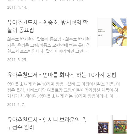
와 인사이트준비 운동이나 사전 지식 없이 바로
동안 읽어줘왔던 그림책 중에서 나름 괜찮았던
시작하면 당연히 탈이 납니다. 기술적인 내용보
2011. 4. 14.
유아추천 그림책을 정리해 보고자 합니다. 유아
다는 투자 마인드를 정립하고 경제와 관련된 투
추천도서 1. 서정적인 그림과 글이 돋보이는 첫
자, 금융 등 전반에 대한 인사이트를 넓히고 깊
유아추천도서 - 최승호, 방시혁의 말
느낌은 포근하면서 그립다? 였습니다. 서정적인
이를 갖는데 도움이 되는 도서..
흑백 만화 영화를 보는 듯한 서정적인 그림체와
놀이 동요집
그 안에 담겨 있는 엄마를 기다리는 아이의 마음
최승호.방시혁의 말놀이 동요집 - 최승호.방시혁
이 고스란히 담겨 있는 1930년대를 배경으로 한
지음, 윤정주 그림/비룡소 오랫만에 하는 유아추
그림책 엄마 마중. 털모자를 쓴 아이의 모습이
천도서 포스팅입니다. 달리 이야기하면 그만큼
아직도 눈에 선하게 떠오르는 따뜻한 책 엄마 마
추천하고 싶은 유아용 책이 생겼다고도 할 수 있
중. 리뷰글: 유아 추천 도서 - 서정적인 그림과
2011. 3. 25.
겠네요. 제목은 말놀이 동요집입니다. 우리나라
내용이 돋보이는 유아추천도서 2. 아빠를 울려
대표 시인중 한분이신 최승호님의 동시에 대중
버린 아빠는 나쁜 녀석이다? 이 시대를 살아가
유아추천도서 - 엄마를 화나게 하는 10가지 방법
음악 최고의 작곡가중 한분이신 방시혁님이 만
는 대부분의 ..
나서 21세기 새로운 동요집을 펴냈습니다. 말놀
엄마를 화나게 하는 10가지 방법 - 실비 드 마튀이시왹스 지음, 이
이 동요집입니다. 새싹 만화상 은상을 수상한 윤
정주 옮김, 세바스티앙 디올로장 그림/어린이작가정신 제목이 참
정주 작가의 세련되고 재치 있는 삽화 또한 책의
거시기 한 책이다. 엄마를 화나게 하는 10가지 방법이라니. 이 책
완성도를 더해주고 있습니다. 동요집입니다. 그
에는 실제로 엄마를 화나게 하는 10가지 방법이 나와 있다. 다만,
2011. 1. 7.
동안 우리가 늘상 배워왔던 혹은 불러왔거나 아
아쉬운 점이라면 책의 저자가 외국인인지라 조금은 우리네 정서나
이들에게 불러줬던 그런 식상한 동요가 아닙니
문화에 맞지 않는 부분도 살짝 있다는 점이다. 엄마를 화나게 하는
다. 정말 톡톡 튀는 21세기에 맞는 재밌고 유익
유아추천도서 - 앤서니 브라운의 축
10가지 방법은 어떤 방법들일까? 궁금하다면 책을 읽어보면 될
한 말놀이 동요집입니다. 타이틀곡인 "원숭
것이다. 이책에 등장하는 주인공 녀석은 엄마를 화나게 하는 10가
구선수 윌리
이"는 2AM의 조권이 불러 친..
지 방법에 대해서 구체적인 방법까지 알려준다. 거기다 이 책을 쓴