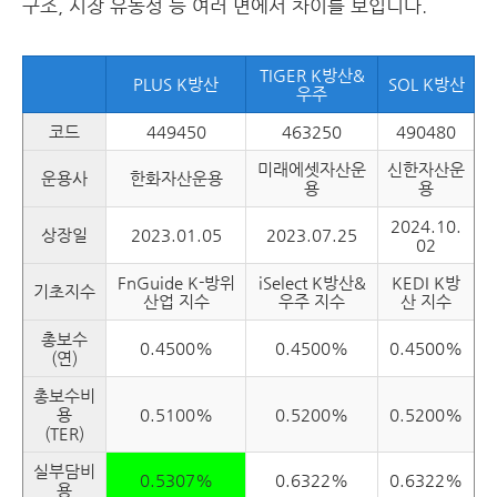
구조, 시장 유동성 등 여러 면에서 차이를 보입니다.
TIGER K방산&
PLUS K방산
SOL K방산
우주
코드
449450
463250
490480
미래에셋자산운
신한자산운
운용사
한화자산운용
용
용
2024.10.
상장일
2023.01.05
2023.07.25
02
FnGuide K-방위
iSelect K방산&
KEDI K방
기초지수
산업 지수
우주 지수
산 지수
총보수
0.4500%
0.4500%
0.4500%
(연)
총보수비
용
0.5100%
0.5200%
0.5200%
(TER)
실부담비
0.5307%
0.6322%
0.6322%
용