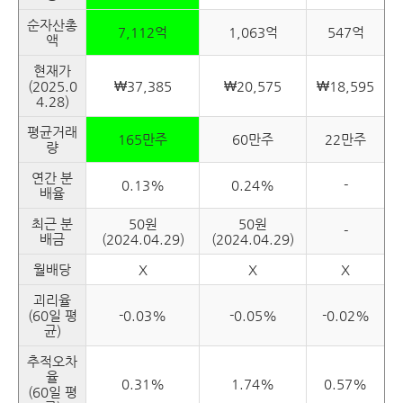
순자산총
7,112억
1,063억
547억
액
현재가
(2025.0
₩37,385
₩20,575
₩18,595
4.28)
평균거래
165만주
60만주
22만주
량
연간 분
0.13%
0.24%
-
배율
최근 분
50원
50원
-
배금
(2024.04.29)
(2024.04.29)
월배당
X
X
X
괴리율
(60일 평
-0.03%
-0.05%
-0.02%
균)
추적오차
율
0.31%
1.74%
0.57%
(60일 평