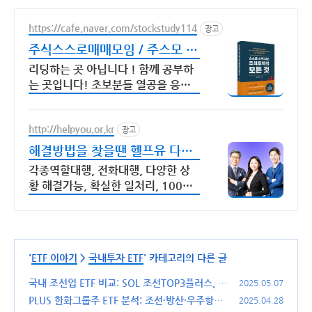
https://cafe.naver.com/stockstudy114
광고
주식스스로매매모임 / 주스모 스
스로 공부법을 배웁니다 !
리딩하는 곳 아닙니다 ! 함께 공부하
는 곳입니다! 초보분들 열공을 응원
합니다!
http://helpyou.or.kr
광고
해결방법을 찾을땐 헬프유 다양
하고 어려운 상황해결가능
각종역할대행, 전화대행, 다양한 상
황 해결가능, 확실한 일처리, 100%
비밀보장 사람의 도움이 필요할 때는
헬프유를 기억하세요. 어떤 상황이던
해결이 가능합니다.
'
ETF 이야기
>
국내투자 ETF
' 카테고리의 다른 글
국내 조선업 ETF 비교: SOL 조선TOP3플러스, TI
2025.05.07
GER 조선TOP10, KODEX K-친환경조선해운액
PLUS 한화그룹주 ETF 분석: 조선·방산·우주항공·
2025.04.28