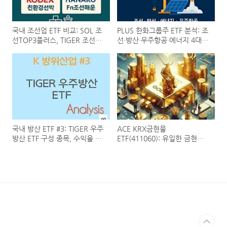
국내 조선업 ETF 비교: SOL 조
PLUS 한화그룹주 ETF 분석: 조
선TOP3플러스, TIGER 조선
선·방산·우주항공·에너지 4대
TOP10, KODEX K-친환경조선
산업군이 이끄는 성장
해운액티브, HANARO Fn조선
(0000J0)
해운-수익률과 전략의 차이점
은?
국내 방산 ETF #3: TIGER 우주
ACE KRX금현물
방산 ETF 구성 종목, 수익율 그
ETF(411060): 유일한 금현물
리고 투자 전망 (463250)
ETF