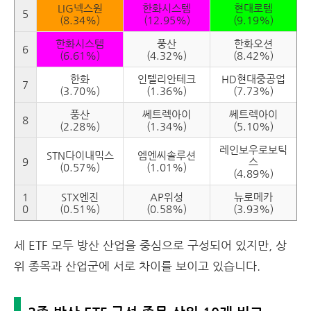
LIG넥스원
한화시스템
현대로템
5
(8.34%)
(12.95%)
(9.19%)
한화시스템
풍산
한화오션
6
(6.61%)
(4.32%)
(8.42%)
한화
인텔리안테크
HD현대중공업
7
(3.70%)
(1.36%)
(7.73%)
풍산
쎄트렉아이
쎄트렉아이
8
(2.28%)
(1.34%)
(5.10%)
레인보우로보틱
STN다이내믹스
엠엔씨솔루션
9
스
(0.57%)
(1.01%)
(4.89%)
1
STX엔진
AP위성
뉴로메카
0
(0.51%)
(0.58%)
(3.93%)
세 ETF 모두 방산 산업을 중심으로 구성되어 있지만, 상
위 종목과 산업군에 서로 차이를 보이고 있습니다.