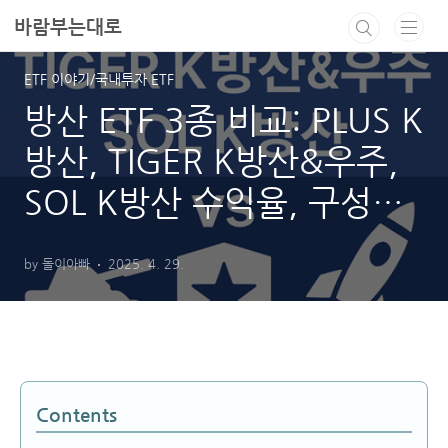
본문 바로가기
바람부는대로
ETF 이야기/국내투자 ETF
방산 ETF 3종 비교: PLUS K
방산, TIGER K방산&우주,
SOL K방산 수익율, 구성종
목, 투자전략 등
by 돌이아빠
2025. 4. 29.
Contents