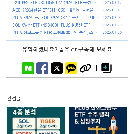
티브, HANARO Fn조선해운-수익률과 전략의 차
에너지 4대 산업군이 이끄는 성장 (0000J0)
국내 방산 ETF #3: TIGER 우주방산 ETF 구성 종
(1)
2025.03.17
이점은?
(1)
목, 수익율 그리고 투자 전망 (463250)
ACE KRX금현물 ETF(411060): 유일한 금현물 E
(1)
2025.02.11
TF
PLUS K방산 vs. SOL K방산: 같은 듯 다른 국내
(0)
2025.02.04
방위산업 ETF 비교 분석
SOL K방산 ETF (490480): PLUS K방산 ETF를
(0)
2025.01.23
넘을 새로운 도전자?
PLUS 한화그룹주 ETF: 트럼프 효과의 중심, 조선
(1)
2025.01.20
·우주항공·방산·에너지 산업의 선두주자 (0000J
0)
(0)
유익하셨나요? 공유 or 구독해 보세요
관련글