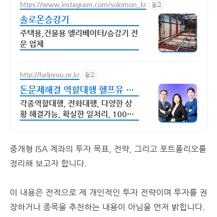
https://www.instagram.com/solomon_kr
광고
솔로몬승강기
주택용,건물용 엘리베이터/승강기 전
문 업체
http://helpyou.or.kr
광고
돈문제해결 역할대행 헬프유 다
양하고 어려운 상황해결가능
각종역할대행, 전화대행, 다양한 상
황 해결가능, 확실한 일처리, 100%
비밀보장 사람의 도움이 필요할 때는
헬프유를 기억하세요. 어떤 상황이던
해결이 가능합니다.
중개형 ISA 계좌의 투자 목표, 전략, 그리고 포트폴리오를
정리해 보고자 합니다.
이 내용은 전적으로 제 개인적인 투자 전략이며 투자를 권
장하거나 종목을 추천하는 내용이 아님을 먼저 밝힙니다.