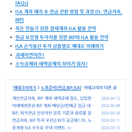
FAQs)
ISA 계좌 해지 후 연금 전환 방법 및 과정 (ft. 연금저축,
IRP)
목돈 만들기 위한 절세계좌 ISA 활용 전략
원금 보장형 투자자를 위한 IRP와 ISA 활용 전략
ISA 손익통산 투자 상품별로 제대로 이해하기
과세이연이란?
소득공제와 세액공제의 차이가 뭐지?
'
재테크이야기
>
노후준비(연금,IRP,ISA)
' 카테고리의 다른 글
개인연금저축, IRP 계좌 세액공제 한도, 납입한도
2024.04.12
알아보기 (납입 한도 설정 변경 방법도 함께)
미래에셋증권 IRP 계좌 배당금/분배금 입금 내역
(0)
2024.04.08
확인 방법
IRP, 퇴직연금 안전자산 분류 기준과 종류를 알아
(0)
2024.03.26
보자
연금저축, IRP 투자 우선순위가 궁금해? (ft. 노후
(2)
2024.03.11
준비)
중개형 ISA 수수료 우대 이벤트
(0)
2024.03.10
(0)