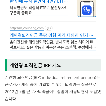
한 번에 투자 불안하다면? ETF
거래수수료 무료
퇴직연금도 적립식 ETF로 분산투자!
꾸준히 굴려요
http://m.coupang.com
광고
개인형퇴직연금 쿠팡 취향 저격 다양한 인기 소
설
흥미진진한 개인형퇴직연금, 밤새도록 읽는 재미에 빠
져보세요. 깊은 감동과 여운을 주는 소설책, 쿠팡에서
찾아보세요.
개인형 퇴직연금 IRP 개요
개인형 퇴직연금(IRP: individual retirement pension)는
근로자가 재직 중에 가입할 수 있는 퇴직연금 상품으로
2012년 7월 근로자퇴직급여보장법이 개정되면서 도입됐
습니다.