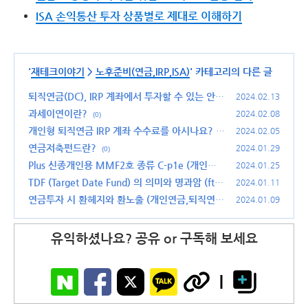
ISA 손익통산 투자 상품별로 제대로 이해하기
'
재테크이야기
>
노후준비(연금,IRP,ISA)
' 카테고리의 다른 글
퇴직연금(DC), IRP 계좌에서 투자할 수 있는 안전
2024.02.13
자산
과세이연이란?
(0)
2024.02.08
(0)
개인형 퇴직연금 IRP 계좌 수수료를 아시나요?
2024.02.05
(2)
연금저축펀드란?
2024.01.29
(0)
Plus 신종개인용 MMF2호 종류 C-p1e (개인연
2024.01.25
금 예수금 활용) 수익율
TDF (Target Date Fund) 의 의미와 명과암 (ft.
(0)
2024.01.11
퇴직연금,IRP)
연금투자 시 환헤지와 환노출 (개인연금,퇴직연
(0)
2024.01.09
금,IRP 에서)
(0)
유익하셨나요? 공유 or 구독해 보세요