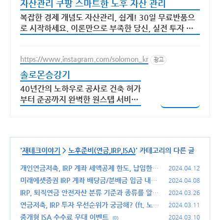
자산관리 쿠팡 스마트한 노후 자산 관리
복잡한 경제 개념도 자산관리, 쉽게! 30일 무료반품으
로 시작하세요. 이론만으로 부족한 당신, 실전 투자 전
략을 쿠팡에서 바로 만나보세요.
https://www.instagram.com/solomon_kr
광고
솔로몬승강기
40년간의 노하우로 공사로 건축 허가
부터 준공까지 완벽한 원스텝 서비스
자산관리
'
재테크이야기
>
노후준비(연금,IRP,ISA)
' 카테고리의 다른 글
개인연금저축, IRP 계좌 세액공제 한도, 납입한도
2024.04.12
알아보기 (납입 한도 설정 변경 방법도 함께)
미래에셋증권 IRP 계좌 배당금/분배금 입금 내역
(0)
2024.04.08
확인 방법
IRP, 퇴직연금 안전자산 분류 기준과 종류를 알아
(0)
2024.03.26
보자
연금저축, IRP 투자 우선순위가 궁금해? (ft. 노후
(2)
2024.03.11
준비)
중개형 ISA 수수료 우대 이벤트
(0)
2024.03.10
(0)