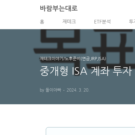
본문 바로가기
바람부는대로
홈
재테크
ETF분석
투
재테크이야기/노후준비(연금,IRP,ISA)
중개형 ISA 계좌 투자
by 돌이아빠
2024. 3. 20.