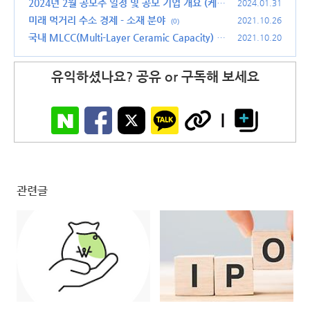
2024년 2월 공모주 일정 및 공모 기업 개요 (케이
2024.01.31
웨더,이에이트,코셈,에이피알,오상헬스케어,케이
미래 먹거리 수소 경제 - 소재 분야
2021.10.26
(0)
엔알시스템)
(0)
국내 MLCC(Multi-Layer Ceramic Capacity) 산
2021.10.20
업 현황
(0)
유익하셨나요? 공유 or 구독해 보세요
관련글