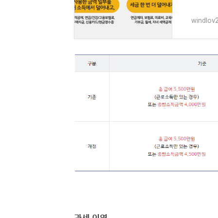
windlov2
과세 이연