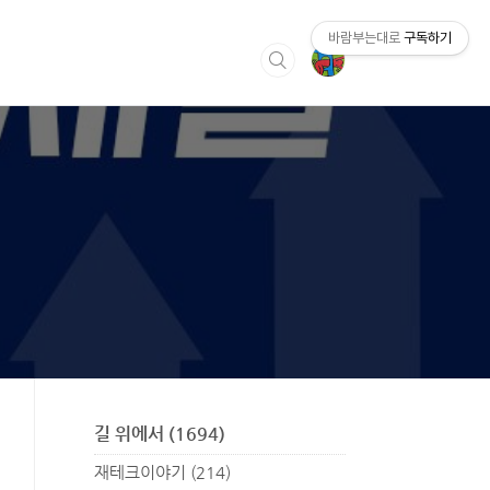
바람부는대로
구독하기
길 위에서
(1694)
재테크이야기
(214)