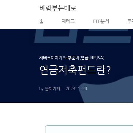
본문 바로가기
바람부는대로
홈
재테크
ETF분석
투
재테크이야기/노후준비(연금,IRP,ISA)
연금저축펀드란?
by 돌이아빠
2024. 1. 29.