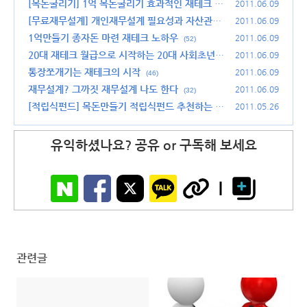
[목돈굴리기] 1억 목돈굴리기 효과적인 재테크 전
2011.06.09
략과 재무설계 필요성
[무료재무설계] 개인재무설계 필요성과 자산관리
(34)
2011.06.09
를 위한 무료재무설계상담 받기
1억만들기 종자돈 마련 재테크 노하우
(38)
2011.06.09
(52)
20대 재테크 월급으로 시작하는 20대 사회초년생
2011.06.09
재테크
통장쪼개기는 재테크의 시작
(40)
2011.06.09
(46)
재무설계? 그까짓 재무설계 나도 한다
2011.06.09
(32)
[적립식펀드] 목돈만들기 적립식펀드 추천하는 5
2011.05.26
가지 이유
(42)
유익하셨나요? 공유 or 구독해 보세요
관련글