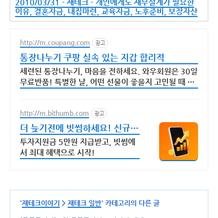
2010/03/31 - 재테크 - 개인에게도 재무설계가 필요한
이유, 결혼자금, 내집마련, 교육자금, 노후준비, 보장자산
http://m.coupang.com
광고
통장나누기 쿠팡 실속 있는 지갑 합리적
세련된 통장나누기, 마음을 전하세요. 와우회원은 30일
무료반품! 특별한 날, 어떤 선물이 좋을지 고민될 때 쿠
팡에서 찾아보세요.
http://m.bithumb.com
광고
더 늦기전에 빗썸하세요! 신규
가입 시 5만원 혜택
투자지원금 5만원 지급받고, 빗썸에
서 최대 혜택으로 시작!
'
재테크이야기
>
재테크 일반
' 카테고리의 다른 글