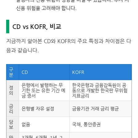
신용 위험을 고려해야 합니다.
CD vs KOFR, 비교
지금까지 알아본 CD와 KOFR의 주요 특징과 차이점은 다
음과 같습니다.
구
CD
KOFR
분
은행에서 발행하는 무
한국은행과 금융감독원이 공
정
기한 또는 유한 기간 예
동으로 개발한 한국판 무위험
의
금 증서
지표금리
금
은행별 자유 설정
금융기관 거래 금리 평균
리
담
없음
국채, 통안증권
보
만
3개월, 6개월, 1년, 2