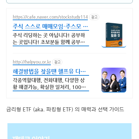
https://cafe.naver.com/stockstudy114
광고
주식 스스로 매매모임-주스모 스
스로 공부법을 배웁니다 !
주식 리딩하는 곳 아닙니다! 공부하
는 곳입니다! 초보분들 함께 공부하
시지요 !
http://helpyou.or.kr
광고
해결방법을 찾을땐 헬프유 다양
하고 어려운 상황해결가능
각종역할대행, 전화대행, 다양한 상
황 해결가능, 확실한 일처리, 100%
비밀보장 사람의 도움이 필요할 때는
헬프유를 기억하세요. 어떤 상황이던
해결이 가능합니다.
금리형 ETF (aka. 파킹형 ETF) 의 매력과 선택 가이드