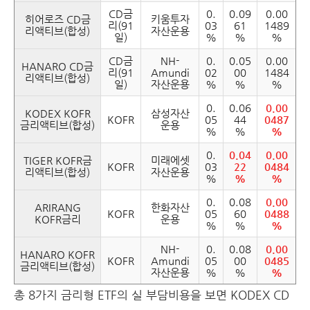
CD금
0.
0.09
0.00
히어로즈 CD금
키움투자
리(91
03
61
1489
리액티브(합성)
자산운용
일)
%
%
%
CD금
NH-
0.
0.05
0.00
HANARO CD금
리(91
Amundi
02
00
1484
리액티브(합성)
일)
자산운용
%
%
%
0.
0.06
0.00
KODEX KOFR
삼성자산
KOFR
05
44
0487
금리액티브(합성)
운용
%
%
%
0.
0.04
0.00
TIGER KOFR금
미래에셋
KOFR
03
22
0484
리액티브(합성)
자산운용
%
%
%
0.
0.08
0.00
ARIRANG
한화자산
KOFR
05
60
0488
KOFR금리
운용
%
%
%
NH-
0.
0.08
0.00
HANARO KOFR
KOFR
Amundi
05
00
0485
금리액티브(합성)
자산운용
%
%
%
총 8가지 금리형 ETF의 실 부담비용을 보면 KODEX CD