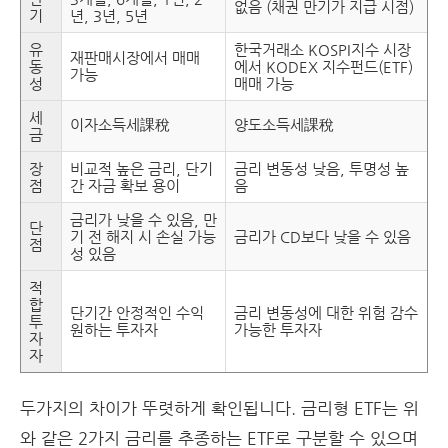
없음 (채권 만기가 지급 시점)
기
년, 3년, 5년
유
한국거래소 KOSPI지수 시장
재판매시장에서 매매
동
에서 KODEX 지수펀드(ETF)
가능
성
매매 가능
세
이자소득세課稅
양도소득세課稅
금
장
비교적 높은 금리, 단기
금리 변동성 낮음, 투명성 높
점
간 자금 확보 용이
음
금리가 낮을 수 있음, 만
단
기 전 해지 시 손실 가능
금리가 CD보다 낮을 수 있음
점
성 있음
적
합
단기간 안정적인 수익
금리 변동성에 대한 위험 감수
투
원하는 투자자
가능한 투자자
자
자
두가지의 차이가 뚜렷하게 확인됩니다. 금리형 ETF는 위
와 같은 2가지 금리를 추종하는 ETF로 구분할 수 있으며