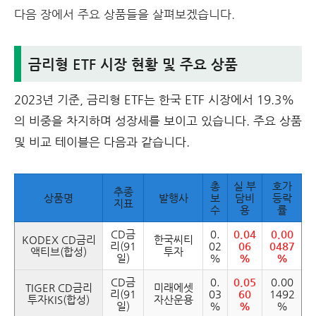
다음 장에서 주요 상품들을 살펴보겠습니다.
금리형 ETF 시장 현황 및 주요 상품
2023년 기준, 금리형 ETF는 한국 ETF 시장에서 19.3%
의 비중을 차지하며 성장세를 보이고 있습니다. 주요 상품
및 비교 테이블은 다음과 같습니다.
총
실 부
호가
추종
상품명
발행사
보
담비
등락
지표
수
용
률
CD금
0.
0.04
0.00
KODEX CD금리
한국씨티
리(91
02
06
0487
액티브(합성)
투자
일)
%
%
%
CD금
0.
0.05
0.00
TIGER CD금리
미래에셋
리(91
03
60
1492
투자KIS(합성)
자산운용
일)
%
%
%