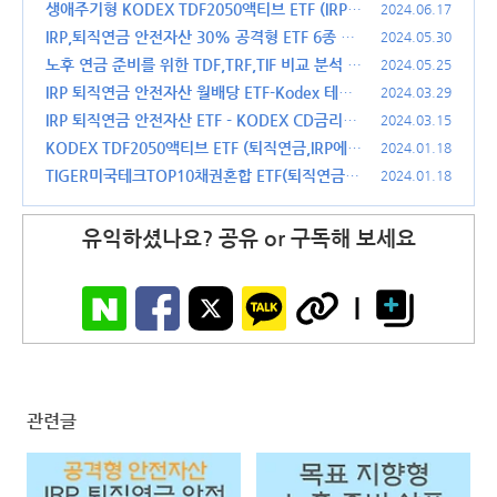
생애주기형 KODEX TDF2050액티브 ETF (IRP,
2024.06.17
퇴직연금 안전자산)
IRP,퇴직연금 안전자산 30% 공격형 ETF 6종 비
(1)
2024.05.30
교 (수익율, 수수료 등)
노후 연금 준비를 위한 TDF,TRF,TIF 비교 분석 (f
(1)
2024.05.25
t. 개인연금저축, IRP 에서)
IRP 퇴직연금 안전자산 월배당 ETF-Kodex 테슬
(0)
2024.03.29
라인컴프리미엄채권혼합액티브 ETF
IRP 퇴직연금 안전자산 ETF - KODEX CD금리액
(0)
2024.03.15
티브(합성) ETF
KODEX TDF2050액티브 ETF (퇴직연금,IRP에서
(2)
2024.01.18
투자할 수 있는 안전자산)
TIGER미국테크TOP10채권혼합 ETF(퇴직연금, I
(0)
2024.01.18
RP 에서 투자할 수 있는 안전자산)
(0)
유익하셨나요? 공유 or 구독해 보세요
관련글