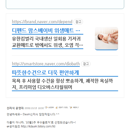
https://brand.naver.com/depend
광고
디펜드 맘스베이비 위생매트 유
한킴벌리 국내생산
유한킴벌리 국내생산 일회용 기저귀
교환매트로 밖에서도 위생, 오염 걱정
없이!
http://smartstore.naver.com/diobath
광고
따뜻한수건으로 더욱 편안하게
목욕 후 사용할 수건을 항상 뽀송하게, 쾌적한 욕실까
지, 프리미엄 디오바스타월워머