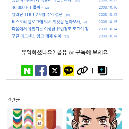
용돌이 이야기가 백일이 되었습니다.
2008.10.17
(26)
30,000 HIT 돌파~
2008.10.16
(28)
알라딘 TTB 1,2 9월 수익 결산
2008.10.15
(10)
티스토리 블로그에 믹시 위젯을 달아보자.
2008.10.15
(6)
다음에서 유입되는 이상한 유입경로 로그의 정체
2008.10.14
가 밝혀졌습니다.
구글 애드센스 광고 게재 위치
(20)
2008.10.14
(12)
유익하셨나요? 공유 or 구독해 보세요
관련글