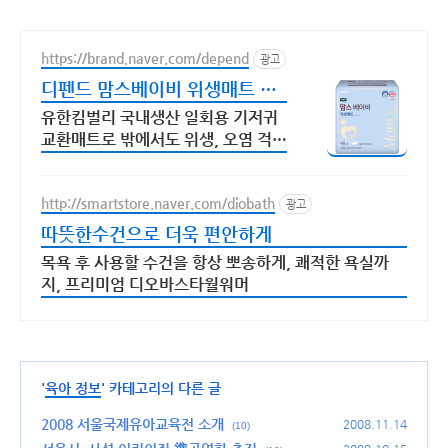
https://brand.naver.com/depend
광고
디펜드 맘스베이비 위생매트 유
한킴벌리 국내생산
유한킴벌리 국내생산 일회용 기저귀
교환매트로 밖에서도 위생, 오염 걱정
없이!
http://smartstore.naver.com/diobath
광고
따뜻한수건으로 더욱 편안하게
목욕 후 사용할 수건을 항상 뽀송하게, 쾌적한 욕실까
지, 프리미엄 디오바스타월워머
'
육아 정보
' 카테고리의 다른 글
2008 서울국제유아교육전 소개
2008.11.14
(10)