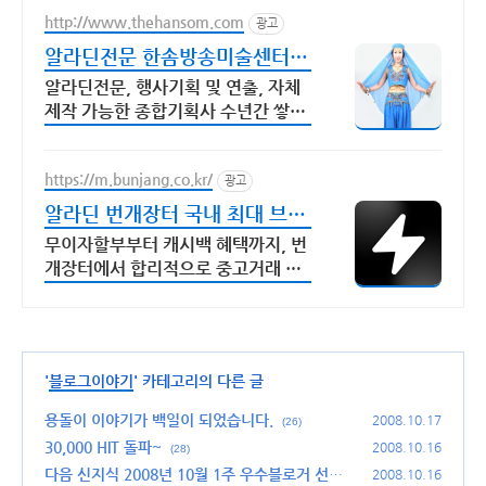
http://www.thehansom.com
광고
알라딘전문 한솜방송미술센터
당일 배송 및 수령가능!
알라딘전문, 행사기획 및 연출, 자체
제작 가능한 종합기획사 수년간 쌓아
온 노하우를 바탕으로 믿고 신뢰할수
있는 기업!!
https://m.bunjang.co.kr/
광고
알라딘 번개장터 국내 최대 브랜
드 중고거래
무이자할부부터 캐시백 혜택까지, 번
개장터에서 합리적으로 중고거래 하
세요 전국 각지에서 올라오는 전국구
최다 상품 매일 10만 개 이상의 신규
상품 업로드
'
블로그이야기
' 카테고리의 다른 글
용돌이 이야기가 백일이 되었습니다.
2008.10.17
(26)
30,000 HIT 돌파~
2008.10.16
(28)
다음 신지식 2008년 10월 1주 우수블로거 선정
2008.10.16