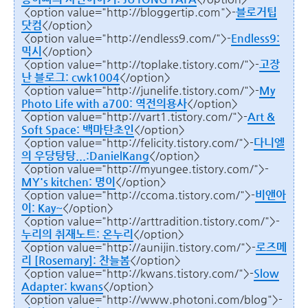
<option value="http://bloggertip.com">-
블로거팁
닷컴
</option>
<option value="http://endless9.com/">-
Endless9:
믹시
</option>
<option value="http://toplake.tistory.com/">-
고장
난 블로그: cwk1004
</option>
<option value="http://junelife.tistory.com/">-
My
Photo Life with a700: 역전의용사
</option>
<option value="http://vart1.tistory.com/">-
Art &
Soft Space: 백마탄초인
</option>
<option value="http://felicity.tistory.com/">-
다니엘
의 우당탕탕...:DanielKang
</option>
<option value="http://myungee.tistory.com/">-
MY's kitchen: 명이
</option>
<option value="http://ccoma.tistory.com/">-
비앤아
이: Kay~
</option>
<option value="http://arttradition.tistory.com/">-
누리의 취재노트: 온누리
</option>
<option value="http://aunijin.tistory.com/">-
로즈메
리 [Rosemary]: 찬늘봄
</option>
<option value="http://kwans.tistory.com/">-
Slow
Adapter: kwans
</option>
<option value="http://www.photoni.com/blog">-