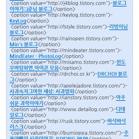
<option value="http://j4blog.tistory.com">-
블로그
이야기::j준님 블로그
</option>
<option value="http://keylog.tistory.com">-
KeyLog
</option>
<option value="http://lstyle.tistory.com">-
러빙이님
블로그
</option>
<option value="http://rainopen.tistory.com">-
Min's 블로그
</option>
<option value="http://mindeater.tistory.com">-
MindEater - PhotoLog
</option>
<option value="http://misamo.tistory.com">-
윈도
우바탕화면,아이콘 모음
</option>
<option value="http://drchoi.or.kr">-
DRCHOI 블로
그
</option>
<option value="http://applejadore.tistory.com/">-
사과속자그마한 세상: 사과벌뢰
</option>
<option value="http://ianstory.tistory.com">-
아주
쉬운 과학이야기
</option>
<option value="http://www.detailog.com">-
디테
일로그
</option>
<option value="http://rusk.tistory.com">-
바삭바삭
러스크
</option>
<option value="http://bumioppa.tistory.com/">-
주
용아빠의 사진이야기: JUYONG PAPA
</option>