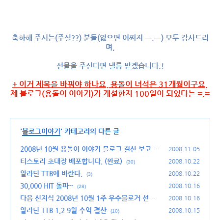
축하해 주시는(주실??) 분들(없으면 어쩌지 ㅡ.ㅡ) 모두 감사드리
며,
선물을 주신다면 낼름 받겠습니다.!
+ 이거 제목을 바꿔야 하나요. 용돌이 녀석은 31개월이구요.
제 블로그(용돌이 이야기)가 개설한지 100일이 되었다는 =.=
'
블로그이야기
' 카테고리의 다른 글
2008년 10월 용돌이 이야기 블로그 결산 보고
2008.11.05
(2
9)
티스토리 초대장 배포합니다. (완료)
2008.10.22
(30)
알라딘 TTB에 바란다.
2008.10.22
(3)
30,000 HIT 돌파~
2008.10.16
(28)
다음 신지식 2008년 10월 1주 우수블로거 선정
2008.10.16
~!
알라딘 TTB 1,2 9월 수익 결산
(14)
2008.10.15
(10)