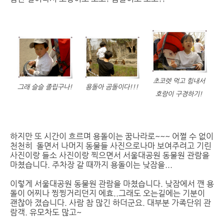
초코렛 먹고 힘내서
그래 슬슬 졸립구나!
용돌아 곰돌이다!!!
호랑이 구경하기!
하지만 또 시간이 흐르며 용돌이는 꿈나라로~~~ 어쩔 수 없이
천천히 돌면서 나머지 동물들 사진으로나마 보여주려고 기린
사진이랑 들소 사진이랑 찍으면서 서울대공원 동물원 관람을
마쳤습니다. 주차장 갈 때까지 용돌이는 낮잠을...
이렇게 서울대공원 동물원 관람을 마쳤습니다. 낮잠에서 깬 용
돌이 어찌나 찡찡거리던지 에효..그래도 오는길에는 기분이
괜찮아 졌습니다. 사람 참 많긴 하더군요. 대부분 가족단위 관
람객. 유모차도 많고~