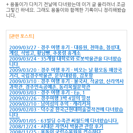
+ 용돌이가 다치기 전날에 다녀왔는데 이거 글 올리려너 조금
그렇긴 하네요. 그래도 용돌이와 함께한 기록이니 정리해봤습
니다.
[관련 포스트]
2009/03/27 - 경주 여행 후기 - 대릉원, 천마총, 첨성대,
계림, 석빙고, 황남빵, 추풍령 휴게소
2009/03/24 - 35개월 대학로와 로봇박물관을 다녀왔습
니다.
2009/03/20 - 경주 여행 후기 - 비오는 날 황오동 해장국
거리, 국립경주박물관, 문무대왕릉, 감포항
2009/03/10 - 경주 여행 후기 - 불국사, 석굴암, 신라역사
과학관, 경주민속공예촌, 동리목월문학관
2009/03/03 - 경주 여행 후기 - Ep. 1
2009/02/26 - 경주여행 3박 4일의 일정
2009/02/10 - 남이섬의 추억 - 캐리커처
2009/02/03 - 덕수궁 한국근현대미술걸작전에 다녀왔습
니다.
2009/01/05 - 63빌딩 수족관 씨월드에 다녀왔습니다.
2008/12/24 - 서대문 자연사 박물관 관람 후기
2008/11/25 - 용돌이 국립수목원을 접수하다