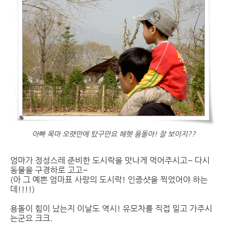
아빠 목마 오랫만에 탔구만요 헤헷 용돌아! 잘 보이지??
엄마가 정성스레 준비한 도시락을 맛나게 먹어주시고~ 다시
동물을 구경하로 고고~
(아 그 예쁜 엄마표 사랑의 도시락! 인증샷을 찍었어야 하는
데!!!!)
용돌이 힘이 났는지 이날도 역시! 유모차를 직접 밀고 가주시
는군요 크크.