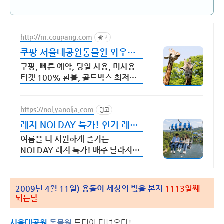
http://m.coupang.com
광고
쿠팡 서울대공원동물원 와우회
원 최대 87% 할인
쿠팡, 빠른 예약, 당일 사용, 미사용
티켓 100% 환불, 골드박스 최저가
보장 신규 와우회원 최대 2만3천원
쿠폰팩+5% 추가적립 혜택! 여행도
https://nol.yanolja.com
이제 쿠팡에서!
광고
레저 NOLDAY 특가! 인기 레저
매일 상시 할인
여름을 더 시원하게 즐기는
NOLDAY 레저 특가! 매주 달라지는
테마 여행 할인
2009년 4월 11일) 용돌이 세상의 빛을 본지
1113일째
되는날
서울대공원
동물원
드디어 다녀오다!