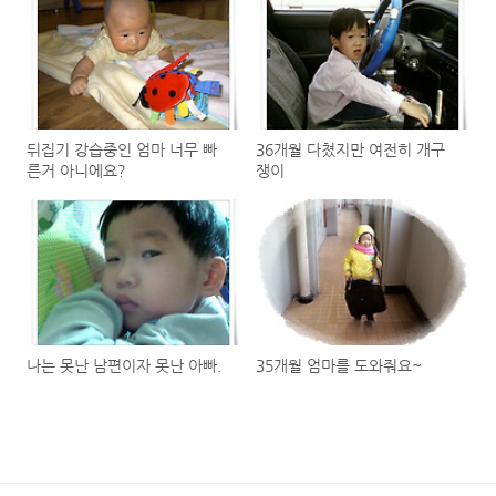
뒤집기 강습중인 엄마 너무 빠
36개월 다쳤지만 여전히 개구
른거 아니에요?
쟁이
나는 못난 남편이자 못난 아빠.
35개월 엄마를 도와줘요~