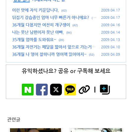
이런 맛에 자식 키운답니다.
2009.04.17
(42)
뒤집기 강습중인 엄마 너무 빠른거 아니에요?
2009.04.17
(4
8)
36개월 다쳤지만 여전히 개구쟁이
2009.04.16
(42)
나는 못난 남편이자 못난 아빠.
2009.04.14
(94)
35개월 엄마를 도와줘요~
2009.04.13
(26)
36개월 자전거는 페달을 밟아서 앞으로 가는거
2009.04.10
야!~
36개월 나 영어 잘하니까 영어책 읽어야지~
(46)
2009.04.09
(52)
유익하셨나요? 공유 or 구독해 보세요
관련글