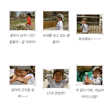
꽃보다 남자? 2탄!
늑대를 보고 있는 용
쬐끄매요!~~~~
꽃들아~ 잘 자라라!
돌이!
엄마의 간지럼 공
아 덥다 더워. 바닐라
CF의 한장면?
격!~~!
아이스크림!