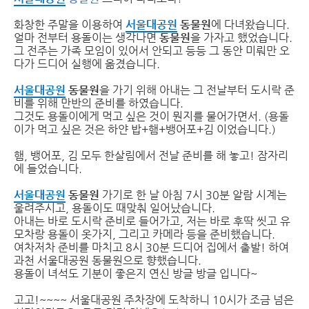
화창한 주말을 이용하여
서울대공원
동물원
에 다녀왔습니다.
얼마 전부터 용돌이는 생각나면
동물원
을 가자고 했었습니다.
그 전주는 가족 모임이 있어서 안되고 등등 그 동안 미뤄만 오
다가 드디어 실행에 옮겼습니다.
서울대공원
동물원
을 가기 위해 아내는 그 전날부터 도시락 준
비를 위해 만반의 준비를 하였습니다.
그것도 용돌이에게 먹고 싶은 것이 뭔지를 물어가면서. (용돌
이가 먹고 싶은 것은 하얀 밥+햄+뱅어포+김 이었습니다.)
햄, 뱅어포, 김 모두 한살림에서 전날 준비를 해 놓고! 잠자리
에 들었습니다.
서울대공원
동물원
가기로 한 날 아침 7시 30분 알람 시계는
울려주시고, 용돌이도 때맞춰 일어났습니다.
아내는 바로 도시락 준비로 들어가고, 저는 바로 후딱 씻고 유
모차랑 용돌이 옷가지, 그리고 카메라 등을 준비했습니다.
여차저차 준비를 마치고 8시 30분 드디어 집에서 출발! 하여
과천 서울대공원 동물원으로 향했습니다.
용돌이 녀석도 기분이 좋은지 연신 방글 방글 입니다~
고고!~~~~ 서울대공원 주차장에 도착하니 10시가 조금 넘은