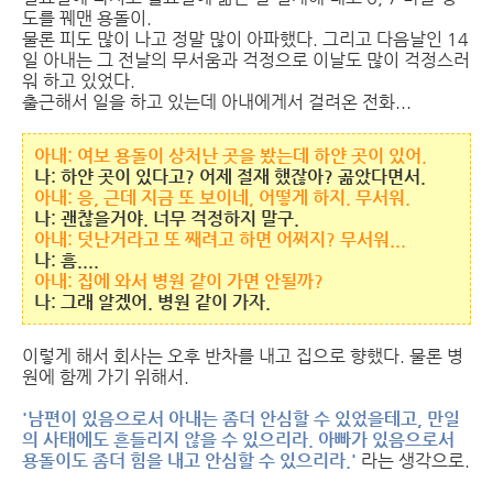
도를 꿰맨 용돌이.
물론 피도 많이 나고 정말 많이 아파했다. 그리고 다음날인 14
일 아내는 그 전날의 무서움과 걱정으로 이날도 많이 걱정스러
워 하고 있었다.
출근해서 일을 하고 있는데 아내에게서 걸려온 전화...
아내: 여보 용돌이 상처난 곳을 봤는데 하얀 곳이 있어.
나: 하얀 곳이 있다고? 어제 절재 했잖아? 곪았다면서.
아내: 응, 근데 지금 또 보이네, 어떻게 하지. 무서워.
나: 괜찮을거야. 너무 걱정하지 말구.
아내: 덧난거라고 또 째려고 하면 어쩌지? 무서워...
나: 흠....
아내: 집에 와서 병원 같이 가면 안될까?
나: 그래 알겠어. 병원 같이 가자.
이렇게 해서 회사는 오후 반차를 내고 집으로 향했다. 물론 병
원에 함께 가기 위해서.
'남편이 있음으로서 아내는 좀더 안심할 수 있었을테고, 만일
의 사태에도 흔들리지 않을 수 있으리라. 아빠가 있음으로서
용돌이도 좀더 힘을 내고 안심할 수 있으리라.'
라는 생각으로.