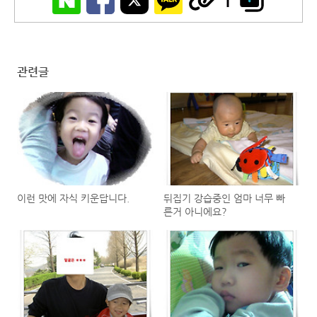
관련글
이런 맛에 자식 키운답니다.
뒤집기 강습중인 엄마 너무 빠
른거 아니에요?