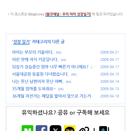
* 이 포스트는
blog
korea
[
블코채널 :
우리 아이 성장일기]
에 링크 되어있습니다.
'
성장 일기
' 카테고리의 다른 글
아이는 부모의 거울이다.
2009.04.21
(56)
이런 맛에 자식 키운답니다.
2009.04.17
(42)
뒤집기 강습중인 엄마 너무 빠른거 아니에요?
2009.04.17
(4
8)
서울대공원 동물원 다녀왔습니다.
2009.04.15
(46)
나는 못난 남편이자 못난 아빠.
2009.04.14
(94)
35개월 엄마를 도와줘요~
2009.04.13
(26)
36개월 자전거는 페달을 밟아서 앞으로 가는거
2009.04.10
야!~
(46)
유익하셨나요? 공유 or 구독해 보세요