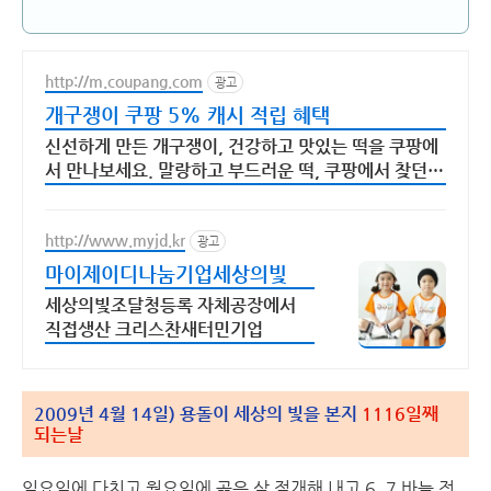
http://m.coupang.com
광고
개구쟁이 쿠팡 5% 캐시 적립 혜택
신선하게 만든 개구쟁이, 건강하고 맛있는 떡을 쿠팡에
서 만나보세요. 말랑하고 부드러운 떡, 쿠팡에서 찾던
바로 그 식감을 경험하세요.
http://www.myjd.kr
광고
마이제이디나눔기업세상의빛
세상의빛조달청등록 자체공장에서
직접생산 크리스찬새터민기업
2009년 4월 14일) 용돌이 세상의 빛을 본지
1116일째
되는날
일요일에 다치고 월요일에 곪은 살 절개해 내고 6, 7 바늘 정