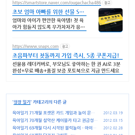
https://smartstore.naver.com/ougachacha486
광고
초보 엄마 아빠를 위한 선물 SNS
에서 난리난 그 것!
엄마와 아이가 편안한 육아템! 첫 육
아가 힘들지 않도록 우가차차가 응원
합니다.
https://www.snaps.com
광고
초음파부터 첫돌까지 가입 즉시, 5종 쿠폰지급!
선물용 레더커버로, 부모님도 좋아하는 한 권 AI로 3분
완성+무료 배송+품질 보증 포토북으로 지금 만드세요
'
성장 일기
' 카테고리의 다른 글
육아일기 71개월 포켓몬 카드 게임과 놀이 문화
2012.03.19
세대 차이
육아일기 70개월 설악산 케이블카 타고 권금성
(6)
2012.03.15
정복하기
육아일기 69개월 다시 시작된 블럭놀이 - 아이링
(12)
2012.02.28
고와 뉴턴블럭
(7)