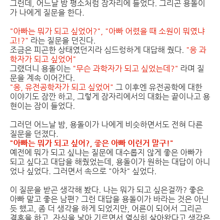
그런데, 어느날 밤 평소처럼 잠자리에 들었다. 그리곤 용돌이
가 나에게 질문을 한다.
"아빠는 뭐가 되고 싶었어?", "아빠 어렸을 때 소원이 뭐였냐
고!?"
라는 질문을 던진다.
조금은 피곤한 상태였던지라 심드렁하게 대답해 줬다.
"응 과
학자가 되고 싶었어"
그랬더니 용돌이는
"무슨 과학자가 되고 싶었는데?"
라며 질
문을 계속 이어간다.
"응, 유전공학자가 되고 싶었어"
그 이후엔 유전공학에 대한
이야기도 잠깐 하고, 그렇게 잠자리에서의 대화는 끝이나고 용
현이는 잠이 들었다.
그러던 어느날 밤, 용돌이가 나에게 비슷하면서도 전혀 다른
질문을 던졌다.
"아빠는 뭐가 되고 싶어?, 좋은 아빠 이런거 말구!"
예전에 뭐가 되고 싶냐는 질문에 대수롭지 않게 좋은 아빠가
되고 싶다고 대답을 해줬었는데, 용돌이가 원하는 대답이 아니
었나 싶었다. 그러면서 속으로 "아차" 싶었다.
이 질문을 받곤 생각해 봤다. 나는 뭐가 되고 싶은걸까? 좋은
아빠 말고 좋은 남편? 그런 대답을 용돌이가 바라는 것은 아닌
듯 했고, 좀 더 생각을 하게 되었지만, 어른이 되어서 그리곤
결혼을 하고, 자식을 낳아 기르면서 열심히 살아왔다고 생각은