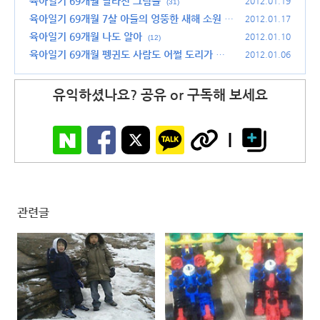
육아일기 69개월 달라진 그림들
2012.01.19
(31)
육아일기 69개월 7살 아들의 엉뚱한 새해 소원
2012.01.17
(1
6)
육아일기 69개월 나도 알아
2012.01.10
(12)
육아일기 69개월 펭귄도 사람도 어쩔 도리가 없
2012.01.06
다.
(18)
유익하셨나요? 공유 or 구독해 보세요
관련글