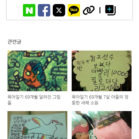
관련글
육아일기 69개월 달라진 그림
육아일기 69개월 7살 아들의 엉
들
뚱한 새해 소원