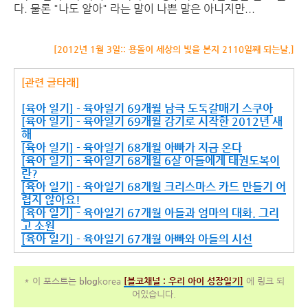
다. 물론 "나도 알아" 라는 말이 나쁜 말은 아니지만...
[2012년 1월 3일:: 용돌이 세상의 빛을 본지 2110일째 되는날.]
[관련 글타래]
[육아 일기] - 육아일기 69개월 남극 도둑갈매기 스쿠아
[육아 일기] - 육아일기 69개월 감기로 시작한 2012년 새
해
[육아 일기] - 육아일기 68개월 아빠가 지금 온다
[육아 일기] - 육아일기 68개월 6살 아들에게 태권도복이
란?
[육아 일기] - 육아일기 68개월 크리스마스 카드 만들기 어
렵지 않아요!
[육아 일기] - 육아일기 67개월 아들과 엄마의 대화. 그리
고 소원
[육아 일기] - 육아일기 67개월 아빠와 아들의 시선
* 이 포스트는
blog
korea
[
블코채널 :
우리 아이 성장일기]
에 링크 되
어있습니다.