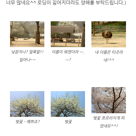
너무 많네요^^ 로딩이 길어지더라도 양해를 부탁드립니다.)
낮잠자나? 얼룩말!!
이름이 뭐였더라 ㅡ.
내 이름은 타조라
일어나~~
ㅡ?
네!^^
벚꽃 흐르러지게 피
벚꽃 - 예쁘죠?
벚꽃
었네요^^!