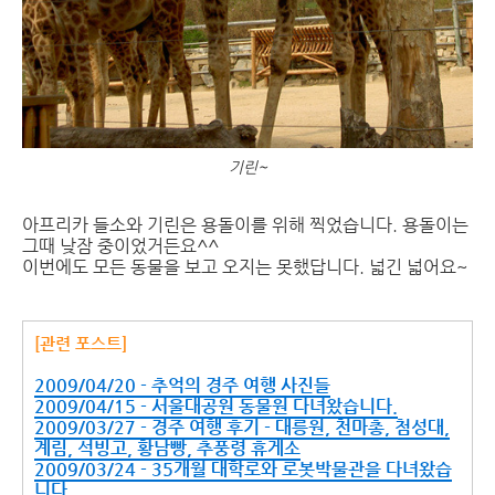
기린~
아프리카 들소와 기린은 용돌이를 위해 찍었습니다. 용돌이는
그때 낮잠 중이었거든요^^
이번에도 모든 동물을 보고 오지는 못했답니다. 넓긴 넓어요~
[관련 포스트]
2009/04/20 - 추억의 경주 여행 사진들
2009/04/15 - 서울대공원 동물원 다녀왔습니다.
2009/03/27 - 경주 여행 후기 - 대릉원, 천마총, 첨성대,
계림, 석빙고, 황남빵, 추풍령 휴게소
2009/03/24 - 35개월 대학로와 로봇박물관을 다녀왔습
니다.