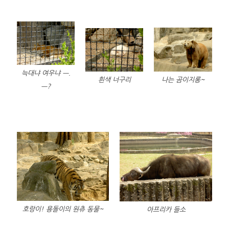
늑대냐 여우냐 ㅡ.
나는 곰이지롱~
흰색 너구리
ㅡ?
호랑이! 용돌이의 원츄 동물~
아프리카 들소