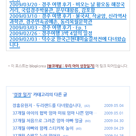
2009/03/20 - 경주 여행 후기 - 비오는 날 황오동 해장국
거리, 국립경주박물관, 문무대왕릉, 감포항
2009/03/10 - 경주 여행 후기 - 불국사, 석굴암, 신라역사
과학관, 경주민속공예촌, 동리목월문학관
2009/03/03 - 경주 여행 후기 - Ep. 1
2009/02/26 - 경주여행 3박 4일의 일정
2009/02/03 - 덕수궁 한국근현대미술걸작전에 다녀왔습
니다.
* 이 포스트는
blog
korea
[
블코채널 :
우리 아이 성장일기]
에 링크 되어있습니다.
'
성장 일기
' 카테고리의 다른 글
장흥유원지 - 두리랜드를 다녀왔습니다.
2009.05.04
(42)
37개월 아이의 협박 엄마 미워 엄마 나쁜 엄마야!
2009.05.01
37개월 처음으로 그려준 엄마 아빠 얼굴
(40)
2009.04.30
(60)
37개월 아빠와 함께 스티커북 놀이
2009.04.29
(40)
37개월 수박은 눈이 없어요
2009.04.28