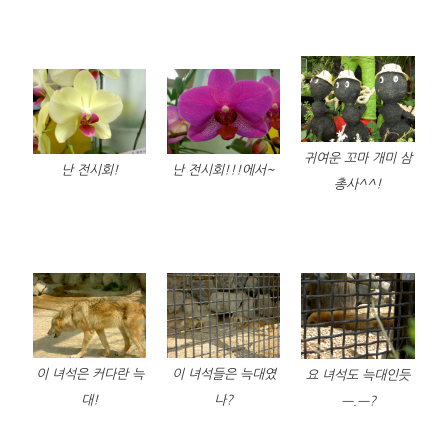
귀여운 꼬마 개미 삼
난 전시회!
난 전시회!!!에서~
총사^^!
이 녀석은 커다란 늑
이 녀석들은 늑대였
요 녀석도 늑대인듯
대!
나?
ㅡ.ㅡ?