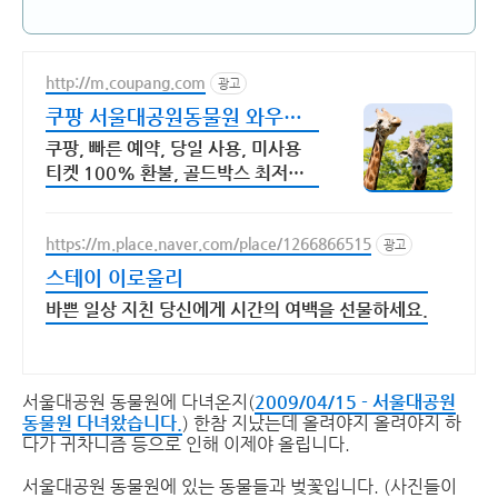
http://m.coupang.com
광고
쿠팡 서울대공원동물원 와우회
원 최대 87% 할인
쿠팡, 빠른 예약, 당일 사용, 미사용
티켓 100% 환불, 골드박스 최저가
보장 신규 와우회원 최대 2만3천원
쿠폰팩+5% 추가적립 혜택! 여행도
https://m.place.naver.com/place/1266866515
이제 쿠팡에서!
광고
스테이 이로울리
바쁜 일상 지친 당신에게 시간의 여백을 선물하세요.
서울대공원 동물원에 다녀온지(
2009/04/15 - 서울대공원
동물원 다녀왔습니다.
) 한참 지났는데 올려야지 올려야지 하
다가 귀차니즘 등으로 인해 이제야 올립니다.
서울대공원 동물원에 있는 동물들과 벚꽃입니다. (사진들이