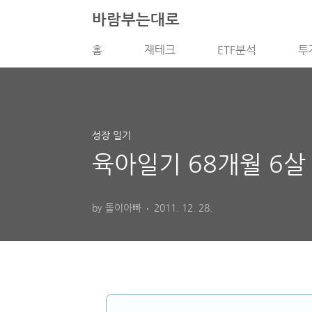
본문 바로가기
바람부는대로
홈
재테크
ETF분석
투
성장 일기
육아일기 68개월 6
by 돌이아빠
2011. 12. 28.