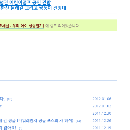
기념관 어린이점프 공연 관람
 북한산 둘레길 그리고 쌍둥이 전망대
코채널 :
우리 아이 성장일기]
에 링크 되어있습니다.
다.
2012.01.06
(18)
2012.01.02
8)
2011.12.30
 간 정글 (파워레인저 정글 포스의 재 해석)
2011.12.26
(14)
지 않아요!
2011.12.19
(6)