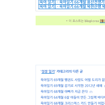
[육아 일기] - 육아일기 66개월 용산전쟁
[육아 일기] - 육아일기 66개월 북한산행
* 이 포스트는
blog
korea
[
블
'
성장 일기
' 카테고리의 다른 글
육아일기 69개월 펭귄도 사람도 어쩔 도리가 없
육아일기 69개월 감기로 시작한 2012년 새해
(
육아일기 68개월 아빠가 지금 온다
(7)
육아일기 64개월 6살 아들이 만든 그림책 바다에
육아일기 68개월 크리스마스 카드 만들기 어렵