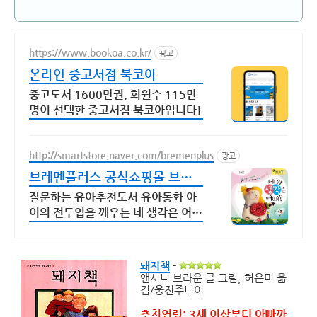
https://www.bookoa.co.kr/
광고
온라인 중고서점 북코아
중고도서 1600만권, 회원수 115만
명이 선택한 중고서점 북코아입니다!
http://smartstore.naver.com/bremenplus
광고
브레멘플러스 공식쇼핑몰 브레
멘+ 본사만의 누리패키지
질문하는 유아추천도서 유아동화 아
이의 전두엽을 깨우는 네 생각은 어
때? 시리즈
돼지책
-
앤서니 브라운 글 그림, 허은미 옮
김/웅진주니어
추천연령: 3세 이상부터 아빠까