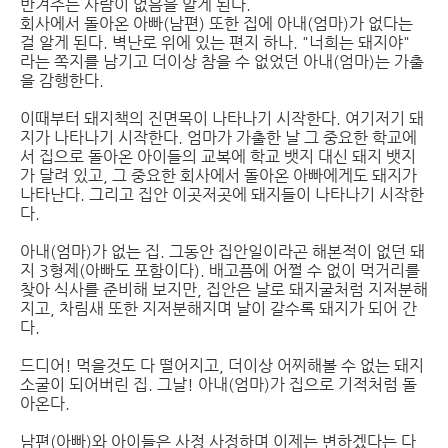
반겨주는 사람이 없음을 알게 된다.
회사에서 돌아온 아빠(남편) 또한 집에 아내(엄마)가 없다는
걸 알게 된다. 벽난로 위에 있는 편지 하나. "너희는 돼지야"
라는 쪽지를 남기고 더이상 참을 수 없었던 아내(엄마)는 가출
을 감행한다.
이때부터 돼지책의 진면목이 나타나기 시작한다. 여기저기 돼
지가 나타나기 시작한다. 엄마가 가출한 날 그 중요한 학교에
서 집으로 돌아온 아이들의 교복에 학교 뱃지 대신 돼지 뱃지
가 달려 있고, 그 중요한 회사에서 돌아온 아빠에게도 돼지가
나타난다. 그리고 집안 이곳저곳에 돼지들이 나타나기 시작한
다.
아내(엄마)가 없는 집. 그동안 집안일이라곤 해본적이 없던 돼
지 3형제(아빠도 포함이다). 배고픔에 어쩔 수 없이 먹거리를
찾아 식사를 준비해 보지만, 집안은 날로 돼지굴처럼 지저분해
지고, 차림새 또한 지저분해지며 날이 갈수록 돼지가 되어 간
다.
드디어! 먹을것도 다 떨어지고, 더이상 어찌해볼 수 없는 돼지
소굴이 되어버린 집. 그날! 아내(엄마)가 집으로 기적처럼 돌
아온다.
남편(아빠)와 아이들은 사정 사정하며 이제는 변하겠다는 다