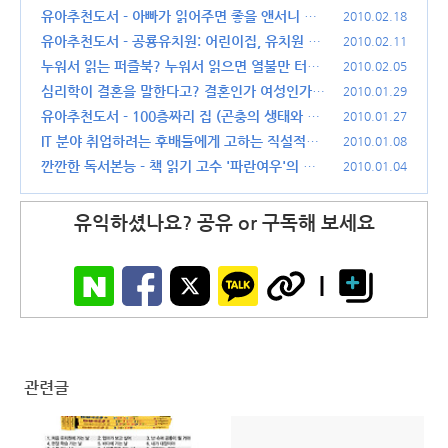
유아추천도서 - 아빠가 읽어주면 좋을 앤서니 브
2010.02.18
라운의 고릴라
유아추천도서 - 공룡유치원: 어린이집, 유치원 다
(14)
2010.02.11
니는 아이에게
누워서 읽는 퍼즐북? 누워서 읽으면 열불만 터지
(22)
2010.02.05
는 책
심리학이 결혼을 말한다고? 결혼인가 여성인가!
(30)
2010.01.29
(12)
유아추천도서 - 100층짜리 집 (곤충의 생태와 숫
2010.01.27
자 공부를 한꺼번에)
IT 분야 취업하려는 후배들에게 고하는 직설적인
(32)
2010.01.08
상담 이야기
깐깐한 독서본능 - 책 읽기 고수 '파란여우'의 종
(32)
2010.01.04
횡무진 독서기
(46)
유익하셨나요? 공유 or 구독해 보세요
관련글