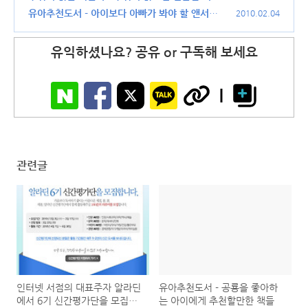
는 책
유아추천도서 - 아이보다 아빠가 봐야 할 앤서니
(30)
2010.02.04
브라운의 돼지책
(24)
유익하셨나요? 공유 or 구독해 보세요
관련글
인터넷 서점의 대표주자 알라딘
유아추천도서 - 공룡을 좋아하
에서 6기 신간평가단을 모집합
는 아이에게 추천할만한 책들