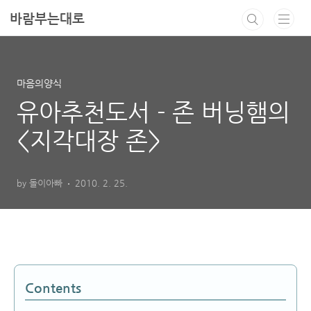
본문 바로가기
바람부는대로
마음의양식
유아추천도서 - 존 버닝햄의
<지각대장 존>
by 돌이아빠
2010. 2. 25.
Contents