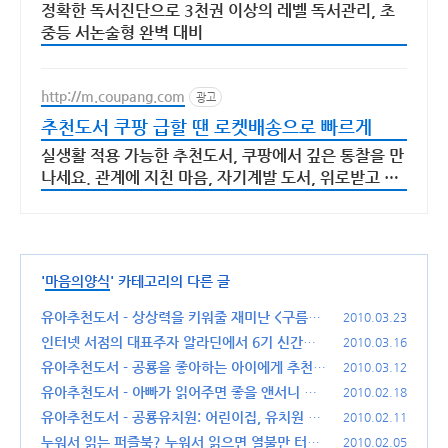
정확한 독서진단으로 3천권 이상의 레벨 독서관리, 초
중등 서논술형 완벽 대비
http://m.coupang.com
광고
추천도서 쿠팡 급할 땐 로켓배송으로 빠르게
실생활 적용 가능한 추천도서, 쿠팡에서 깊은 통찰을 만
나세요. 관계에 지친 마음, 자기계발 도서, 위로받고 와
우회원 무료반품하세요.
'
마음의양식
' 카테고리의 다른 글
유아추천도서 - 상상력을 키워줄 재미난 <구름빵
2010.03.23
>
인터넷 서점의 대표주자 알라딘에서 6기 신간평
(26)
2010.03.16
가단을 모집합니다.
유아추천도서 - 공룡을 좋아하는 아이에게 추천할
(20)
2010.03.12
만한 책들
유아추천도서 - 아빠가 읽어주면 좋을 앤서니 브
(10)
2010.02.18
라운의 고릴라
유아추천도서 - 공룡유치원: 어린이집, 유치원 다
(14)
2010.02.11
니는 아이에게
누워서 읽는 퍼즐북? 누워서 읽으면 열불만 터지
(22)
2010.02.05