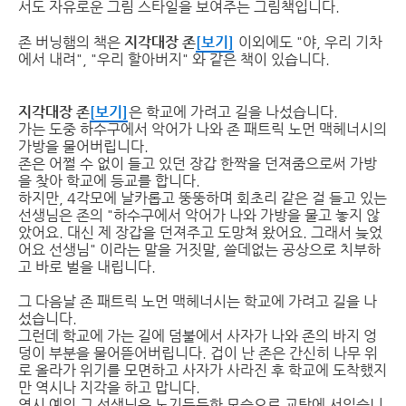
서도 자유로운 그림 스타일을 보여주는 그림책입니다.
존 버닝햄의 책은
지각대장 존
[보기]
이외에도 "야, 우리 기차
에서 내려", "우리 할아버지" 와 같은 책이 있습니다.
지각대장 존
[보기]
은 학교에 가려고 길을 나섰습니다.
가는 도중 하수구에서 악어가 나와 존 패트릭 노먼 맥헤너시의
가방을 물어버립니다.
존은 어쩔 수 없이 들고 있던 장갑 한짝을 던져줌으로써 가방
을 찾아 학교에 등교를 합니다.
하지만, 4각모에 날카롭고 뚱뚱하며 회초리 같은 걸 들고 있는
선생님은 존의 "하수구에서 악어가 나와 가방을 물고 놓지 않
았어요. 대신 제 장갑을 던져주고 도망쳐 왔어요. 그래서 늦었
어요 선생님" 이라는 말을 거짓말, 쓸데없는 공상으로 치부하
고 바로 벌을 내립니다.
그 다음날 존 패트릭 노먼 맥헤너시는 학교에 가려고 길을 나
섰습니다.
그런데 학교에 가는 길에 덤불에서 사자가 나와 존의 바지 엉
덩이 부분을 물어뜯어버립니다. 겁이 난 존은 간신히 나무 위
로 올라가 위기를 모면하고 사자가 사라진 후 학교에 도착했지
만 역시나 지각을 하고 맙니다.
역시 예의 그 선생님은 노기등등한 모습으로 교탁에 서있습니