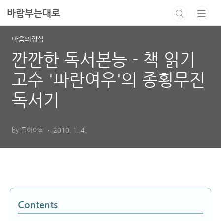
본문 바로가기
바람부는대로
마음의양식
깐깐한 독서본능 - 책 읽기
고수 '파란여우'의 종횡무진
독서기
by 돌이아빠
2010. 1. 4.
Contents