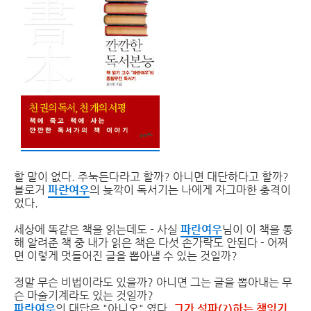
할 말이 없다. 주눅든다라고 할까? 아니면 대단하다고 할까?
블로거
파란여우
의 늦깍이 독서기는 나에게 자그마한 충격이
었다.
세상에 똑같은 책을 읽는데도 - 사실
파란여우
님이 이 책을 통
해 알려준 책 중 내가 읽은 책은 다섯 손가락도 안된다 - 어쩌
면 이렇게 멋들어진 글을 뽑아낼 수 있는 것일까?
정말 무슨 비법이라도 있을까? 아니면 그는 글을 뽑아내는 무
슨 마술기계라도 있는 것일까?
파란여우
의 대답은 "아니오" 였다.
그가 설파(?)하는 책읽기