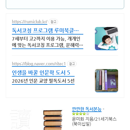
https://rumiclub.kr/
광고
독서코칭 프로그램 루미북클럽
AI 문해력 향상 프로그램
7세부터 고2까지 이용 가능, 개개인
에 맞는 독서코칭 프로그램, 문해력
UP 독서코칭+문해력 전문프로그램
https://blog.naver.com/ritec1
광고
인생을 바꿀 인문학 도서 5
2026년 인문 교양 필독도서 5선
깐깐한 독서본능
-
윤미화 지음/21세기북스
(북이십일)