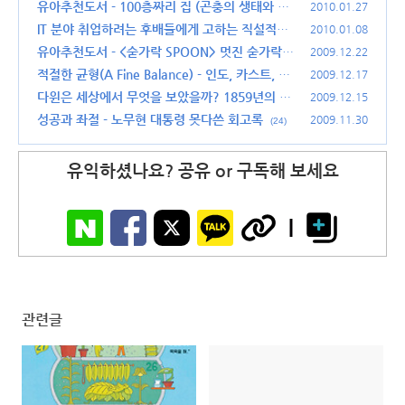
(12)
유아추천도서 - 100층짜리 집 (곤충의 생태와 숫
2010.01.27
자 공부를 한꺼번에)
IT 분야 취업하려는 후배들에게 고하는 직설적인
(32)
2010.01.08
상담 이야기
유아추천도서 - <숟가락 SPOON> 멋진 숟가락
(32)
2009.12.22
이야기
적절한 균형(A Fine Balance) - 인도, 카스트, 그
(22)
2009.12.17
리고 사람
다윈은 세상에서 무엇을 보았을까? 1859년의 과
(4)
2009.12.15
학과 기술
성공과 좌절 - 노무현 대통령 못다쓴 회고록
(8)
2009.11.30
(24)
유익하셨나요? 공유 or 구독해 보세요
관련글