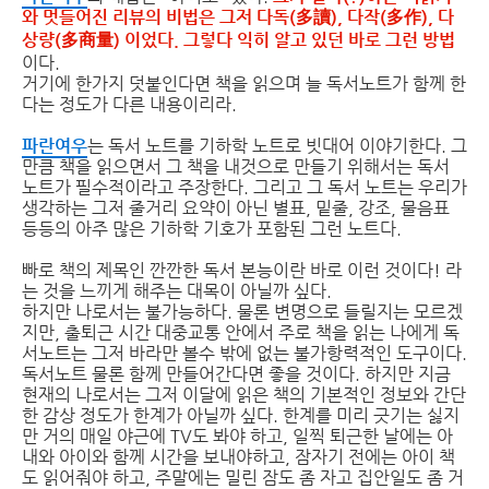
와 멋들어진 리뷰의 비법은 그저 다독(多讀), 다작(多作), 다
상량(多商量) 이었다. 그렇다 익히 알고 있던 바로 그런 방법
이다.
거기에 한가지 덧붙인다면 책을 읽으며 늘 독서노트가 함께 한
다는 정도가 다른 내용이리라.
파란여우
는 독서 노트를 기하학 노트로 빗대어 이야기한다. 그
만큼 책을 읽으면서 그 책을 내것으로 만들기 위해서는 독서
노트가 필수적이라고 주장한다. 그리고 그 독서 노트는 우리가
생각하는 그저 줄거리 요약이 아닌 별표, 밑줄, 강조, 물음표
등등의 아주 많은 기하학 기호가 포함된 그런 노트다.
빠로 책의 제목인 깐깐한 독서 본능이란 바로 이런 것이다! 라
는 것을 느끼게 해주는 대목이 아닐까 싶다.
하지만 나로서는 불가능하다. 물론 변명으로 들릴지는 모르겠
지만, 출퇴근 시간 대중교통 안에서 주로 책을 읽는 나에게 독
서노트는 그저 바라만 볼수 밖에 없는 불가항력적인 도구이다.
독서노트 물론 함께 만들어간다면 좋을 것이다. 하지만 지금
현재의 나로서는 그저 이달에 읽은 책의 기본적인 정보와 간단
한 감상 정도가 한계가 아닐까 싶다. 한계를 미리 긋기는 싫지
만 거의 매일 야근에 TV도 봐야 하고, 일찍 퇴근한 날에는 아
내와 아이와 함께 시간을 보내야하고, 잠자기 전에는 아이 책
도 읽어줘야 하고, 주말에는 밀린 잠도 좀 자고 집안일도 좀 거