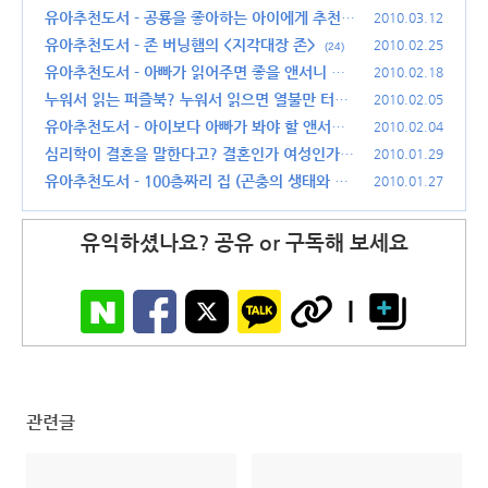
유아추천도서 - 공룡을 좋아하는 아이에게 추천할
2010.03.12
만한 책들
유아추천도서 - 존 버닝햄의 <지각대장 존>
(10)
2010.02.25
(24)
유아추천도서 - 아빠가 읽어주면 좋을 앤서니 브
2010.02.18
라운의 고릴라
누워서 읽는 퍼즐북? 누워서 읽으면 열불만 터지
(14)
2010.02.05
는 책
유아추천도서 - 아이보다 아빠가 봐야 할 앤서니
(30)
2010.02.04
브라운의 돼지책
심리학이 결혼을 말한다고? 결혼인가 여성인가!
(24)
2010.01.29
(12)
유아추천도서 - 100층짜리 집 (곤충의 생태와 숫
2010.01.27
자 공부를 한꺼번에)
(32)
유익하셨나요? 공유 or 구독해 보세요
관련글