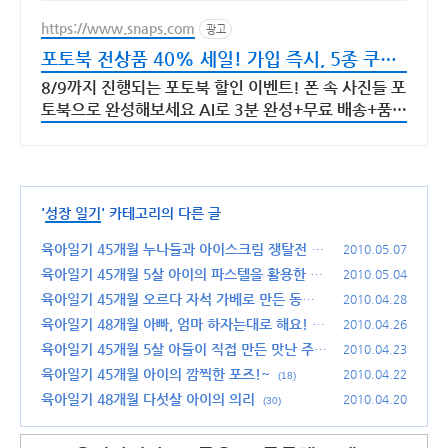
https://www.snaps.com
광고
포토북 전상품 40% 세일! 가입 즉시, 5종 쿠폰
지급!
8/9까지 진행되는 포토북 할인 이벤트! 폰 속 사진들 포
토북으로 완성해보세요 AI로 3분 완성+무료 배송+품질
보증 포토북으로 지금 만드세요
'
성장 일기
' 카테고리의 다른 글
육아일기 45개월 누나들과 아이스크림 쟁탈전
2010.05.07
(3
4)
육아일기 45개월 5살 아이의 파스텔을 활용한 그
2010.05.04
림 작품
육아일기 45개월 오르다 자석 가베로 만든 동물
(24)
2010.04.28
모형들
육아일기 48개월 아빠, 엄마 하자는대로 해요!
(20)
2010.04.26
(2
4)
육아일기 45개월 5살 아들이 직접 만든 맛난 주먹
2010.04.23
밥
육아일기 45개월 아이의 깜찍한 포즈!~
(28)
2010.04.22
(18)
육아일기 48개월 다섯살 아이의 의리
2010.04.20
(30)