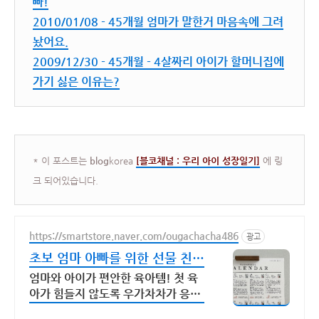
빠!
2010/01/08 - 45개월 엄마가 말한거 마음속에 그려
놨어요.
2009/12/30 - 45개월 - 4살짜리 아이가 할머니집에
가기 싫은 이유는?
* 이 포스트는
blog
korea
[
블코채널 :
우리 아이 성장일기]
에 링
크 되어있습니다.
https://smartstore.naver.com/ougachacha486
광고
초보 엄마 아빠를 위한 선물 친구
임신출산 선물 뭐사지?
엄마와 아이가 편안한 육아템! 첫 육
아가 힘들지 않도록 우가차차가 응원
합니다.