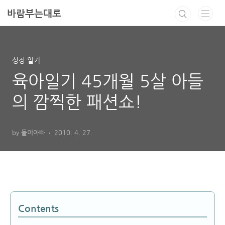
본문 바로가기
바람부는대로
성장 일기
육아일기 45개월 5살 아들
의 깜찍한 패션쇼!
by 돌이아빠
2010. 4. 27.
Contents