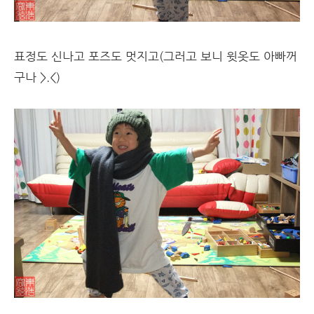
표정도 신나고 포즈도 멋지고(그러고 보니 윗옷도 아빠꺼
구나 >.<)