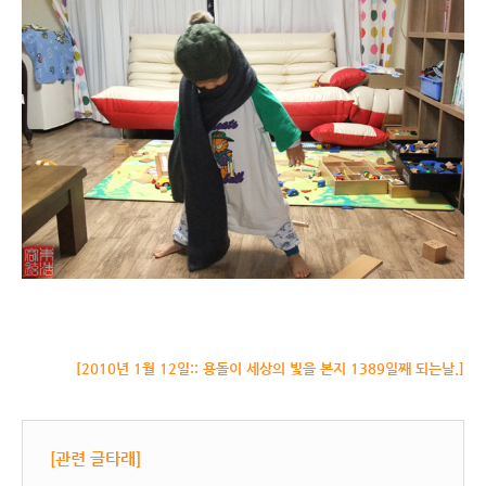
[2010년 1월 12일:: 용돌이 세상의 빛을 본지 1389일째 되는날.]
[관련 글타래]