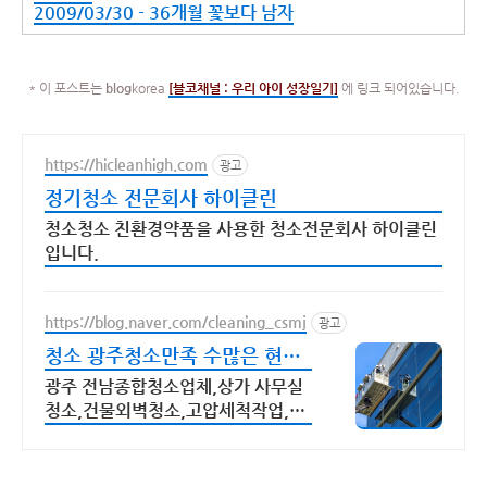
2009/03/30 - 36개월 꽃보다 남자
* 이 포스트는
blog
korea
[
블코채널 :
우리 아이 성장일기]
에 링크 되어있습니다.
https://hicleanhigh.com
광고
정기청소 전문회사 하이클린
청소청소 친환경약품을 사용한 청소전문회사 하이클린
입니다.
https://blog.naver.com/cleaning_csmj
광고
청소 광주청소만족 수많은 현장
이 선택한종합청소
광주 전남종합청소업체,상가 사무실
청소,건물외벽청소,고압세척작업,입
주이사,무료견적 청결하고 쾌적한공
간을 만들어드립니다.고객만족이 최
우선입니다.건물위생관리 허가업체