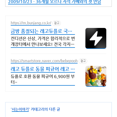
2009/10/23 - 36개월 오르다 자석 가베와의 첫 만남
https://m.bunjang.co.kr/
광고
금방 품절되는 레고듀플로 국내
최대 브랜드 중고거래
컨디션은 신상, 가격은 합리적으로 번
개장터에서 만나보세요! 전국 각지에
서 올라오는 전국구 최다 상품 매일
10만 개 이상의 신규 상품 업로드
https://smartstore.naver.com/bebepooh
광고
레고 듀플로 동물 피규어 레고 듀
플로 동물놀이 세트
듀플로 호환 동물 피규어 6,900원 부
터~
'
사는이야기
' 카테고리의 다른 글