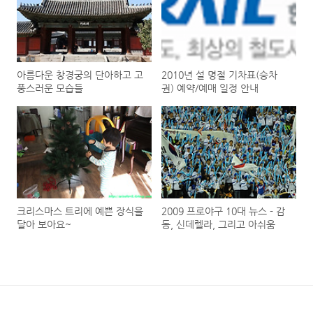
아름다운 창경궁의 단아하고 고
2010년 설 명절 기차표(승차
풍스러운 모습들
권) 예약/예매 일정 안내
크리스마스 트리에 예쁜 장식을
2009 프로야구 10대 뉴스 - 감
달아 보아요~
동, 신데렐라, 그리고 아쉬움