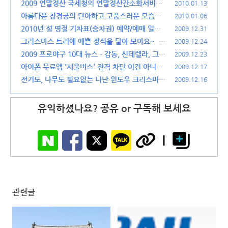
2009 연말정산 국세청의 연말정산간소화서비스
2010.01.13
이용하기
아름다운 창경궁의 단아하고 고풍스러운 모습들
(16)
2010.01.06
(30)
2010년 설 명절 기차표(승차권) 예약/예매 일정
2009.12.31
안내
크리스마스 트리에 예쁜 장식을 달아 보아요~
(34)
2009.12.24
(3
7)
2009 프로야구 10대 뉴스 - 감동, 신데렐라, 그리
2009.12.23
고 아쉬움
아이폰 무료앱 '서울버스' 전격 차단 이건 아니다!
(40)
2009.12.17
전기도, 나무도 필요없는 나난 윈도우 크리스마스
(24)
2009.12.16
트리 DIY KIT
(22)
유익하셨나요? 공유 or 구독해 보세요
관련글