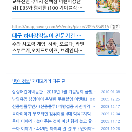
교육선진국에서 선택한 어린이장난
감! EBS와 함께한 i100 기어블럭 생
각 무한 확장! 아이디어가 살아나는
놀이템
https://map.naver.com/v5/entry/place/2095784915
광고
대구 하바감각놀이 전문기관 교
구를 활용한 감각놀이 기관
수와 사고력 게임, 하바, 오르다, 라벤
스부르거,오차드토이즈, 브레인티저
스, 멘사 자유롭게 탐색하고 몰입할
수 있는 공간
'
육아 정보
' 카테고리의 다른 글
삼성어린이박물관 - 2010년 1월 겨울방학 금빛
2010.01.08
체험프로그램
남양유업 남양아이 특별한 무료촬영 이벤트!
(8)
2009.12.25
(24)
신종인플루엔자(신종플루) 예방접종 사전예약 및
2009.12.17
예약확인 방법
육아이야기-부모라면 갖춰야할 4대 덕목::지덕체
(30)
2009.12.04
(智德體)+유치함
육아 이야기 - 놀아주는 것이 아닌 함께 놀고 즐기
(22)
2009.11.12
는 것.
육아 이야기 - 43개월 아이의 말 얼마나 믿어야
(28)
2009.10.28