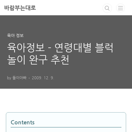
본문 바로가기
바람부는대로
육아 정보
육아정보 - 연령대별 블럭
놀이 완구 추천
by 돌이아빠
2009. 12. 9.
Contents