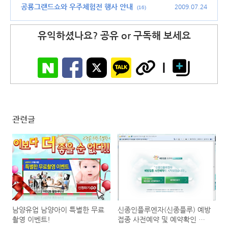
할까?
공룡그랜드쇼와 우주체험전 행사 안내
(27)
2009.07.24
(16)
유익하셨나요? 공유 or 구독해 보세요
관련글
남양유업 남양아이 특별한 무료
신종인플루엔자(신종플루) 예방
촬영 이벤트!
접종 사전예약 및 예약확인 방