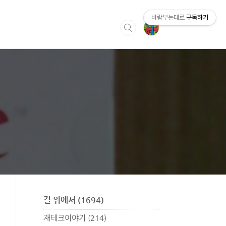
바람부는대로
구독하기
길 위에서
(1694)
재테크이야기
(214)