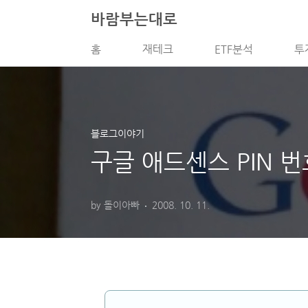
본문 바로가기
바람부는대로
홈
재테크
ETF분석
투
블로그이야기
구글 애드센스 PIN 번
by 돌이아빠
2008. 10. 11.