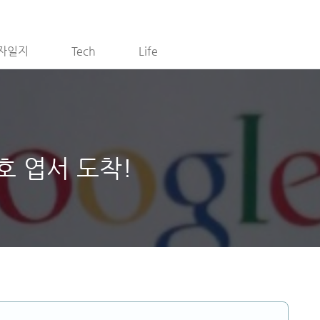
자일지
Tech
Life
호 엽서 도착!