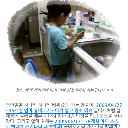
청소, 빨래 개키기에 이어 이제 설겆이까지 하는구나!! ㅋㅋ
집안일을 하나씩 하나씩 배워(?)나가는 용돌이.
2009/04/27
- 36개월 엄마 흉내내기 - 아기 업고 청소 해요
글에서처럼 걸
레봉에 걸레를 매주니 마치 엄마처럼 인형을 업고 청소를 해나
갔다. 그리고 얼마 후에는
2009/06/17 - 38개월 아이 스스
로 빨래를 개키다니 대견하다!
글에서처럼 가지런히 빨래까지