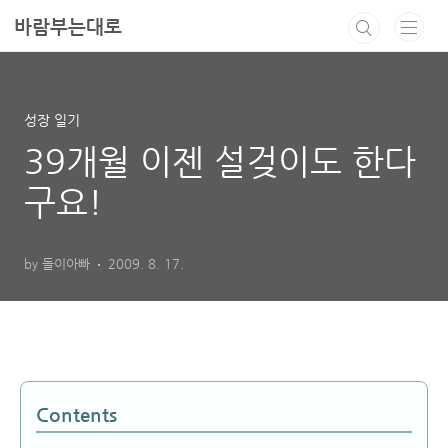
본문 바로가기
바람부는대로
성장 일기
39개월 이젠 설겆이도 한다
구요!
by 돌이아빠
2009. 8. 17.
Contents