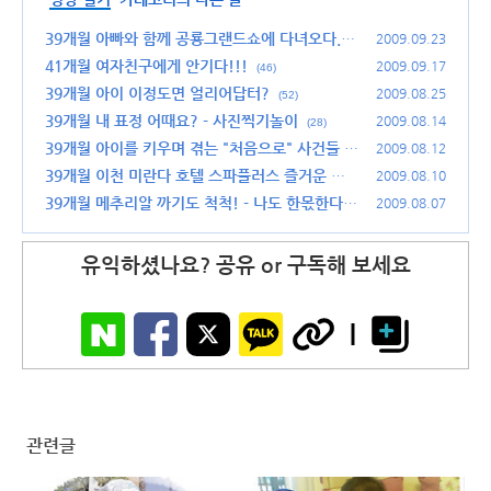
39개월 아빠와 함께 공룡그랜드쇼에 다녀오다. -
2009.09.23
노원구청, 공룡그랜드쇼, 도넛
41개월 여자친구에게 안기다!!!
(34)
2009.09.17
(46)
39개월 아이 이정도면 얼리어답터?
2009.08.25
(52)
39개월 내 표정 어때요? - 사진찍기놀이
2009.08.14
(28)
39개월 아이를 키우며 겪는 "처음으로" 사건들
2009.08.12
(2
8)
39개월 이천 미란다 호텔 스파플러스 즐거운 물
2009.08.10
놀이
39개월 메추리알 까기도 척척! - 나도 한몫한다구
(36)
2009.08.07
요!
(50)
유익하셨나요? 공유 or 구독해 보세요
관련글