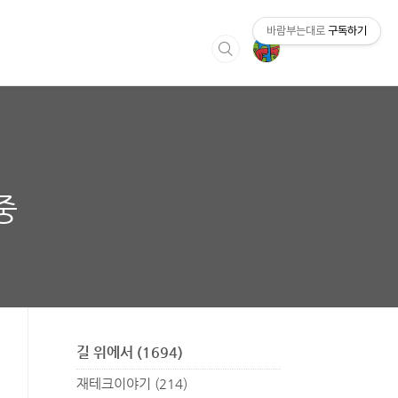
바람부는대로
구독하기
중
길 위에서
(1694)
재테크이야기
(214)