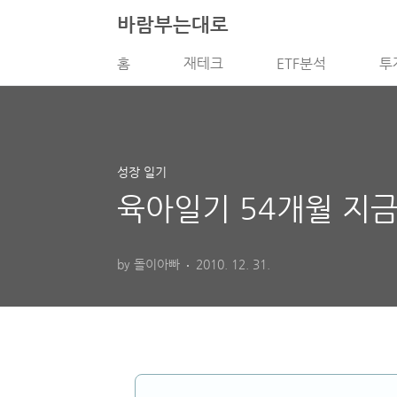
본문 바로가기
바람부는대로
홈
재테크
ETF분석
투
성장 일기
육아일기 54개월 지금
by 돌이아빠
2010. 12. 31.