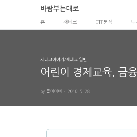
본문 바로가기
바람부는대로
홈
재테크
ETF분석
투
재테크이야기/재테크 일반
어린이 경제교육, 금
by 돌이아빠
2010. 5. 28.