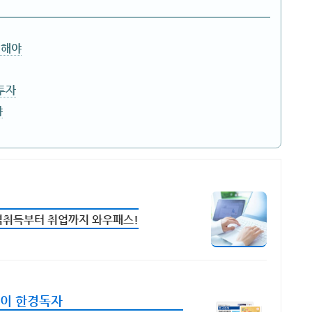
리해야
투자
야
 자격취득부터 취업까지 와우패스!
족이 한경독자