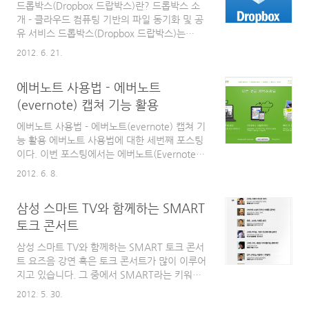
드롭박스(Dropbox 드랍박스)란? 드롭박스 소
를 시도했다. 그런데 아무리 해도 안되는 것이
개 - 클라우드 컴퓨팅 기반의 파일 동기화 및 공
다. 이런 일이 처음이라 여기저기 찾아 봤는데
유 서비스 드롭박스(Dropbox 드랍박스)는
마땅히 해결책을 찾지 못했다. 이런 오류는 구글
Dropbox, Inc. 에서 제공하는 파일 동기화와 클
링도 좋겠지만 좀 더 간편하게 찾기 위해 네이버
2012. 6. 21.
라우드 컴퓨팅을 이용한 웹 기반의 파일 공유 서
에 물어보니 몇 가지 포스트가 보인다. 여러 글
비스입니다. 즉 동기화를 통해 새로운 파일이 생
들 중에서 실제 해결에 도움이 된 글은 당황스러
에버노트 사용법 - 에버노트
성될 때마다 드롭박스(Dropbox 드랍박스)가 설
운 구글 플레이 스..
치된 어떤 기기에서도 동시에 확인이 가능한 서
(evernote) 캡쳐 기능 활용
비스입니다. 드롭박스(Dropbox 드랍박스)는 무
에버노트 사용법 - 에버노트(evernote) 캡쳐 기
료와 유료 두가지 서비스를 제공하고 있으며, 유
능 활용 에버노트 사용법에 대한 세번째 포스팅
사한 서비스에 비해 상대적으로 많은 서비스를
이다. 이번 포스팅에서는 에버노트(Evernote)
지원하고 있습니다. 총 12개의 클라이언트(즉,
에서 기본으로 제공하고 있는 기능 중에서 유용
사용 가능한 기기)가 있는데요, 윈도우즈, 맥 OS
2012. 6. 8.
하게 사용할 수 있는 에버노트(Evernote) 캡쳐
X, 리눅스, iOS, 안드로이드, 윈도 모바일, 블랙
기능에 대해서 알아보고자 한다. 에버노트 사용
베리 OS 등을 지원하고 있습니..
삼성 스마트 TV와 함께하는 SMART
법 - 에버노트(Evernote) 캡쳐 기능 확인 에버
노트(Evernote)에서 제공하는 캡쳐 기능은 에
토크 콘서트
버노트(Evernote) 프로그램에서 제공되는 메뉴
삼성 스마트 TV와 함께하는 SMART 토크 콘서
를 통해 이용할 수 있는 방법은 없다.(현재까지
트 요즈음 강연 혹은 토크 콘서트가 많이 이루어
확인한 바로는 없지만, 혹시 숨겨진 방법이 있을
지고 있습니다. 그 중에서 SMART라는 키워드
지는 모르겠다.) 에버노트(Evernote)에서 제공
를 갖고 진행되는 괜찮은 토크 콘서트가 있어 소
하는 캡쳐 기능을 사용하기 위해서는 단축키를
2012. 5. 30.
개해 보고자 합니다. 제목은 "삼성 스마트 TV와
사용하던지, Tray에 있는 에버노트(Evernote)