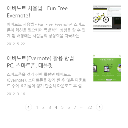
함께하는 2012 SMART 토크 Concert" 입니
아이콘에서 오른쪽 마..
에버노트 사용법 - Fun Free
다. 제 블로그의 우측 상단에서도 이 스마트 토
크 콘서트를 알리는 배너가 보여지고 있습니다.
Evernote!
이 스마트 콘서트는 스마트폰과 스마트 TV로 촉
에버노트 사용법 - Fun Free Evernote! 스마트
발된 스마트 시대에 대한 재밌고 알찬 토크 콘서
폰이 혁신을 일으키며 폭발적인 성장을 할 수 있
트입니다. 삼성 스마트 TV와 함께하는 2012
게 된 배경에는 사람들의 상상력을 자극하는 혹
SMART 토크 Concert에 대하여 간략하게 소개
은 정말 기발하거나 재밌는 다양한 앱들이 있었
해 보겠습니다. 1. 행사 개요 행사명 : 삼성 스마
2012. 5. 22.
기 때문이 아닐까 싶다. 스마트폰 구입시 기본으
트 TV와 함께하는 2012 Smart Talk Concert
로 설치되어 있는 앱으로부터 몇 백원 몇 천원
행사 부제 : 스마트..
에버노트(Evernote) 활용 방법 -
하는 앱까지 정말 다양한 스마트 디바이스를 위
한 앱들이 존재한다. 그 중에는 사람들의 시선을
PC, 스마트폰, 태블릿
전혀 끌지 못하는 앱이 있는가 하면, 폭발적인
스마트폰을 갖기 전엔 몰랐던 에버노트
관심과 다운로드 수를 보여주는 앱도 있다. 물론
(Evernote). 스마트폰을 갖게 된 후 많은 다운로
꾸준하게 사랑을 받는 앱 또한 존재한다. 이번
드 수에 호기심이 생겨 단순히 다운로드 후 설치
포스팅에서는 이전에 한번 소개했던 클라우드
만 해 놨던 프로그램인 에버노트(Evernote) 얼
기반이라고도 할 수 있고, N-Screen 서비스를
2012. 3. 16.
마 전 회사 직원과 회의를 하던 중 에버노트
지향한다고도 할 수 있는 노트 혹은 메모장? 이
(Evernote)에 정리해 놓은 자료를 볼 기회가 있
라고 하기엔 그 기능과 사용성이 너무나 훌륭한
1
2
3
4
5
6
7
···
22
었다. 폴더 별로(실제 사용해본 후 알게 되었는
에..
데 폴더 별이 아닌 노트북(컴퓨터 말고 실제 공
책 비슷한 의미의 노트북) 별로) 깔끔하게 정리
해 놓은 모습이 인상적이었다. 물론 스마트폰에