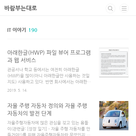
본문 바로가기
바람부는대로
IT 이야기
190
아래한글(HWP) 파일 뷰어 프로그램
과 웹 서비스
관공서나 학교 등에서는 여전히 아래한글
(HWP)을 많이(아니 아래한글만 사용하는 것일
지도) 사용하고 있다. 반면 회사에서는 아래한글
(HWP)을 쓸 일은 거의 없고(요근래는 아예 없
2019. 5. 14.
는 것 같다. 물론 국책과제 등을 수행하지 않는
다면 말이다) MS Office (Microsoft Office)
자율 주행 자동차 정의와 자율 주행
또한 많이 사용하지는 않는 편이다. 그런데, 가
끔 정말 가끔 아래한글 파일을 봐야 하는 상황이
자동차의 발전 단계
생긴다. 이럴 때 사용할 수 있는 방법은 각자의
자율주행자동차에 많은 관심을 갖고 있는 용돌
상황에 따라 2가지 방법이 있다. (물론 아래한글
이(관련글: [성장 일기] - 자율 주행 자동차를 만
(현재는 한컴 오피스만 판매하는 듯)을 정식 구
들거야!)를 위해 자율주행자동차란 무엇인지 그