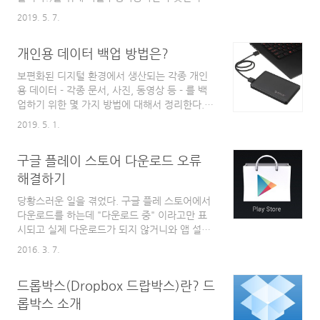
매하면 해결되겠지만 여기서는 제외한다) 한글
리고 자율주행자동차의 발전 단계는 어떻게 정
과컴퓨터에서 제공하는 정식 한컴오피스 뷰어
2019. 5. 7.
의되어 있는지 궁금해졌다. 나름 공돌이라 자율
프로그램을 이용하는 방법 아래한글(HWP) 파
주행자동차가 무엇인지 대략은 알고 있지만, 대
일을 확인하는 첫번째 방법은 아래한글(HWP)
개인용 데이터 백업 방법은?
충 알고 있는 것과 아들의 질문에 대한 답을 해
개발사..
주거나 자율주행자동차를 만들기 위해서는 어떤
보편화된 디지털 환경에서 생산되는 각종 개인
기술이 필요한지에 대해서 좀 더 체계적으로 알
용 데이터 - 각종 문서, 사진, 동영상 등 - 를 백
고 있는 것은 달라서 시간이 허락하는 대로 자율
업하기 위한 몇 가지 방법에 대해서 정리한다.
주행자동차에 대해서 좀 더 알아보려고 한다. 자
개인이 사용할 수 있는 데이터 백업 방법 개인이
2019. 5. 1.
유주행자동차의 정의 자율주행자동차
사용할 수 있는 데이터 백업 방법은 컴퓨터에 기
(autonomous car)에 대해서 좀 더 쉽게 정의하
본 장착 되어 있는 HDD 혹은 SSD 등에 그대로
고 있는 내용은
구글 플레이 스토어 다운로드 오류
두는 방법을 제외한다면 다음과 같은 백업 방법
https://terms.naver.com/entry.nhn?
이 있다. - CD/DVD 등 ODD 이용 - 외장형 하드
해결하기
docId=3609926&cid=58598&c..
디스크(External HDD) 이용 - NAS (Network
당황스러운 일을 겪었다. 구글 플레 스토어에서
Attached Storage) 이용 - Cloud 저장소
다운로드를 하는데 "다운로드 중" 이라고만 표
(Cloud Storage) 이용 물론 이외에도 개인용 데
시되고 실제 다운로드가 되지 않거니와 앱 설치
이터 백업 방법이 더 있을 수는 있겠지만, 이 글
또한 되지 않는 사건이 발생하였다. 어제 카카오
에서는 각 개인들이 일반적으로 접근할 수 있는
2016. 3. 7.
톡을 통해서 텔레그램 메신저(Telegram
위 4가지 개인용 데이터 백업 방법에 대한 대..
Messenger) 설치 해보자는 의견에 설치를 위
드롭박스(Dropbox 드랍박스)란? 드
해 카카오톡 메시지를 통해 받은 링크(물론 무조
건 신뢰할 수 있는 상대에게서 받은 카톡 메시
롭박스 소개
지!) 를 통해 구글 플레이 스토어에서 다운로드