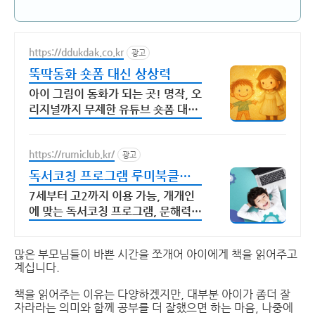
https://ddukdak.co.kr
광고
뚝딱동화 숏폼 대신 상상력
아이 그림이 동화가 되는 곳! 명작, 오
리지널까지 무제한 유튜브 숏폼 대신
상상력을 키우는 이야기. 우리 아이
눈높이 동화를 낭독과 함께
https://rumiclub.kr/
광고
독서코칭 프로그램 루미북클럽
새입시에 맞는 프로그램운영!
7세부터 고2까지 이용 가능, 개개인
에 맞는 독서코칭 프로그램, 문해력
UP 독서코칭+문해력 전문프로그램
많은 부모님들이 바쁜 시간을 쪼개어 아이에게 책을 읽어주고
계십니다.
책을 읽어주는 이유는 다양하겠지만, 대부분 아이가 좀더 잘
자라라는 의미와 함께 공부를 더 잘했으면 하는 마음, 나중에