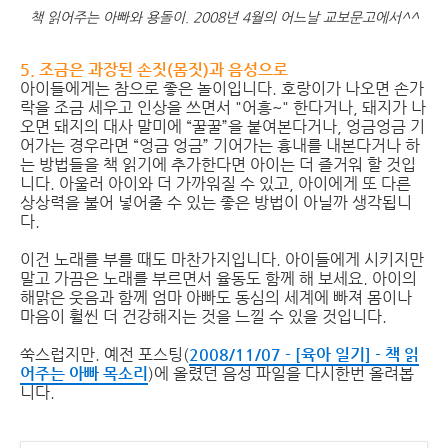
책 읽어주는 아빠와 용돌이. 2008년 4월의 어느날 교보문고에서^^
5. 조금은 과장된 손짓(몸짓)과 음성으로
아이들에게는 참으로 좋은 놀이입니다. 호랑이가 나오면 손가
락을 조금 세우고 인상을 쓰면서 "어흥~" 한다거나, 돼지가 나
오면 돼지의 대사 말미에 “꿀꿀”을 붙여본다거나, 엉금엉금 기
어가는 경우라면 “엉금 엉금” 기어가는 흉내를 내본다거나 하
는 방법들을 책 읽기에 추가한다면 아이는 더 즐거워 할 것입
니다. 아울러 아이와 더 가까워질 수 있고, 아이에게 또 다른
상상력을 불어 넣어줄 수 있는 좋은 방법이 아닐까 생각됩니
다.
이건 노래를 부를 때도 마찬가지입니다. 아이들에게 시키지만
말고 가끔은 노래를 부르면서 율동도 함께 해 보세요. 아이의
해맑은 웃음과 함께 엄마 아빠도 동심의 세계에 빠져 몸이나
마음이 훨씬 더 건강해지는 것을 느낄 수 있을 것입니다.
쑥스럽지만. 예전 포스팅(
2008/11/07 - [육아 일기] - 책 읽
어주는 아빠 목소리
)에 올렸던 음성 파일을 다시한번 올려봅
니다.