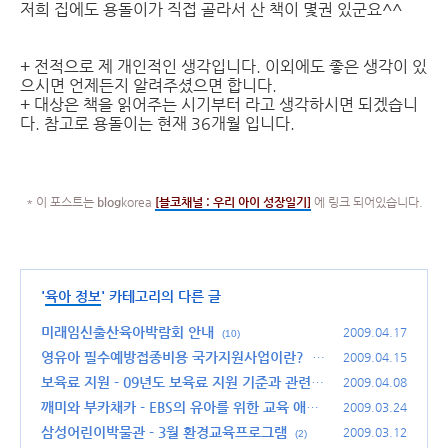
저희 집에도 용돌이가 직접 골라서 산 책이 몇권 있군요^^
+ 전적으로 제 개인적인 생각입니다. 이외에도 좋은 생각이 있
으시면 언제든지 알려주셨으면 합니다.
+ 대상은 책을 읽어주는 시기부터 라고 생각하시면 되겠습니
다. 참고로 용돌이는 현재 36개월 입니다.
* 이 포스트는
blog
korea
[
블코채널 :
우리 아이 성장일기]
에 링크 되어있습니다.
'
육아 정보
' 카테고리의 다른 글
미래임신출산육아박람회 안내
2009.04.17
(10)
영유아 필수예방접종비용 국가지원사업이란?
2009.04.15
(2
6)
보육료 지원 - 09년도 보육료 지원 기준과 관련
2009.04.08
내용 정리
깨미와 부카채카 - EBS의 유아를 위한 교육 애니
(14)
2009.03.24
메이션
삼성어린이박물관 - 3월 환경교육프로그램
(31)
2009.03.12
(2)