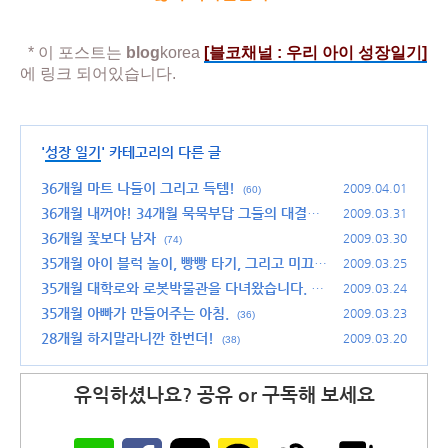
* 이 포스트는
blog
korea
[
블코채널 :
우리 아이 성장일기]
에 링크 되어있습니다.
'
성장 일기
' 카테고리의 다른 글
36개월 마트 나들이 그리고 득템!
2009.04.01
(60)
36개월 내꺼야! 34개월 묵묵부답 그들의 대결
2009.03.31
은?
36개월 꽃보다 남자
(48)
2009.03.30
(74)
35개월 아이 블럭 놀이, 빵빵 타기, 그리고 미끄럼
2009.03.25
틀 타기의 변화
35개월 대학로와 로봇박물관을 다녀왔습니다.
(26)
2009.03.24
(4
6)
35개월 아빠가 만들어주는 아침.
2009.03.23
(36)
28개월 하지말라니깐 한번더!
2009.03.20
(38)
유익하셨나요? 공유 or 구독해 보세요