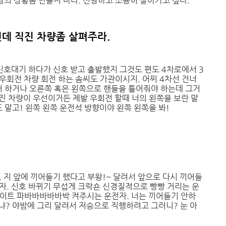
장의 상황좀 만들지 마라. 선량하고 조용히 살아가고 싶다.
인데 직진 차량좀 살펴주라.
 신호대기 하다가 신호 받고 출발했지 그것도 편도 4차로에서 3
우회전 차량 회전 하는 솜씨도 가관이시지. 어찌 4차선 건너
거 하거나 오른쪽 혹은 왼쪽으로 핸들을 틀어줘야 하는데 그거
직진 차량이 우선이거든 제발 우회전 할때 너의 왼쪽을 보란 말
 말고! 왼쪽 왼쪽 운전석 방향이야 왼쪽 왼쪽을 봐!
 지 앞에 끼어들기 했다고 부왕!~ 달려서 앞으로 다시 끼어들
자. 신호 바뀌기 무섭게 크락숀 신경질적으로 빵빵 거리는 운
라이트 파바바바바바박 켜주시는 운전자. 너는 끼어들기 안하
하냐? 야밤에 그리 달려서 저승으로 직행하려고 그러니? 눈 아