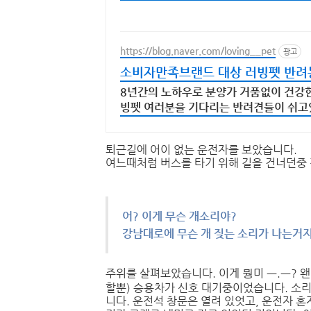
https://blog.naver.com/loving__pet
광고
소비자만족브랜드 대상 러빙펫 반려
8년간의 노하우로 분양가 거품없이 건강
빙펫 여러분을 기다리는 반려견들이 쉬고
주세요.
퇴근길에 어이 없는 운전자를 보았습니다.
여느때처럼 버스를 타기 위해 길을 건너던중 
어? 이게 무슨 개소리야?
강남대로에 무슨 개 짖는 소리가 나는거지
주위를 살펴보았습니다. 이게 뭥미 ㅡ.ㅡ? 왠
할뿐) 승용차가 신호 대기중이었습니다. 소리
니다. 운전석 창문은 열려 있엇고, 운전자 