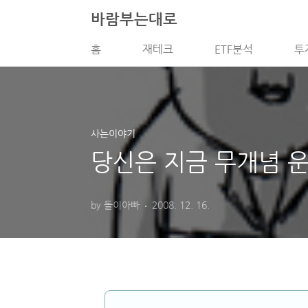
본문 바로가기
바람부는대로
홈
재테크
ETF분석
투
사는이야기
당신은 지금 무개념 
by 돌이아빠
2008. 12. 16.