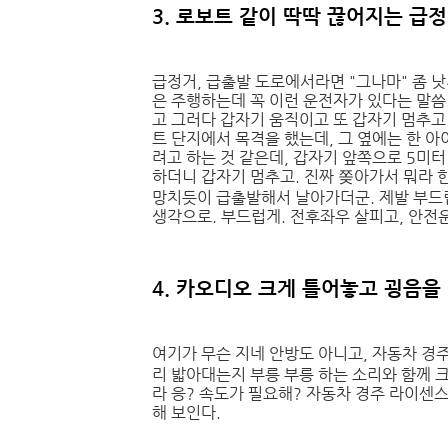
3. 로보트 같이 딱딱 끊어지는 급
급정거, 급출발 도로에서라면 "그나마" 좀 낫
은 주행하는데 꼭 이런 운전자가 있다는 말씀
고 그러다 갑자기 움직이고 또 갑자기 멈추고
트 단지에서 목격을 했는데, 그 옆에는 한 아
려고 하는 것 같은데, 갑자기 앞쪽으로 5미터
하더니 갑자기 멈추고. 진짜 쫒아가서 뭐라 
망치듯이 급출발해서 날아가더군. 제발 부드럽
생각으로. 부드럽게. 전후좌우 살피고, 안전
4. 카오디오 크게 틀어놓고 굉음
여기가 무슨 지네 안방도 아니고, 자동차 경
리 밟아대는지 부릉 부릉 하는 소리와 함께 
라 응? 속도가 필요해? 자동차 경주 라이센스
해 보인다.