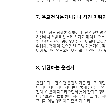
장식이니? 머리는 뒀더 뭐하니. 제발 적반하
7. 우회전하는거니? 나 직진 차량
두세 번 정도 당해본 상황이다. 난 직진차량
차선에서 출발을 했는데 갑자기 뛰쳐 나오는 
뛰고 3차선으로 넘어오시는지. 이럴때 급정
위험해. 옆에 차 있으면 난 그냥 가는거야. 
이야 멀고먼 오른쪽만 보지 말고! 앞만 보지도
8. 위협하는 운전자
운전하다 보면 이런 운전자 가끔 만나기 마련.
어 가다 서다 가다 서다를 반복해주시는 운전
전자. 야밤에 뒤따라오면서 늦게 간다고 쌍
냐? 1초만 심호흡 한번 해라. 뭐가 그리 급
프니까 제발 쌍라이트 좀 켜지 마라