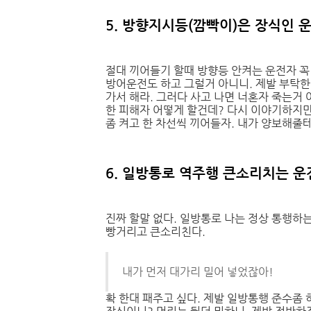
5. 방향지시등(깜빡이)은 장식인 
절대 끼어들기 할때 방향등 안켜는 운전자 꼭
방어운전도 하고 그럴거 아니니. 제발 부탁한
가서 해라. 그러다 사고 나면 너혼자 죽는거 
한 피해자 어떻게 할건데? 다시 이야기하지만
좀 켜고 한 차선씩 끼어들자. 내가 양보해줄테
6. 일방통로 역주행 큰소리치는 운
진짜 할말 없다. 일방통로 나는 정상 통행하는
빵거리고 큰소리친다.
내가 먼저 대가리 밀어 넣었잖아!
확 한대 패주고 싶다. 제발 일방통행 준수좀 