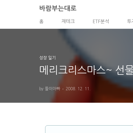
본문 바로가기
바람부는대로
홈
재테크
ETF분석
투
성장 일기
메리크리스마스~ 선
by 돌이아빠
2008. 12. 11.