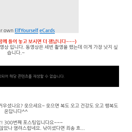
ur own
ElfYourself
eCards
함께 틀어 놓고 보시면 더 잼납니다~~~)
상 입니다. 동영상은 세번 촬영을 했는데 이게 가장 낫지 싶
습니다.~
되어 해당 콘텐츠를 재생할 수 없습니다.
즐거우셨나요? 웃으세요~ 웃으면 복도 오고 건강도 오고 행복도
온답니다^^
딱! 300번째 포스팅입니다요~~~
않았나 염려스럽네요. 낚이셨다면 죄송 흐...