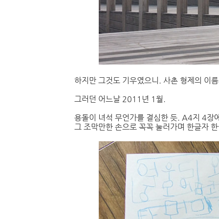
하지만 그것도 기우였으니. 사촌 형제의 이름
그러던 어느날 2011년 1월.
용돌이 녀석 무언가를 결심한 듯. A4지 4장
그 조막만한 손으로 꼭꼭 눌러가며 한글자 한