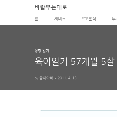
본문 바로가기
바람부는대로
홈
재테크
ETF분석
투
성장 일기
육아일기 57개월 5살
by 돌이아빠
2011. 4. 13.