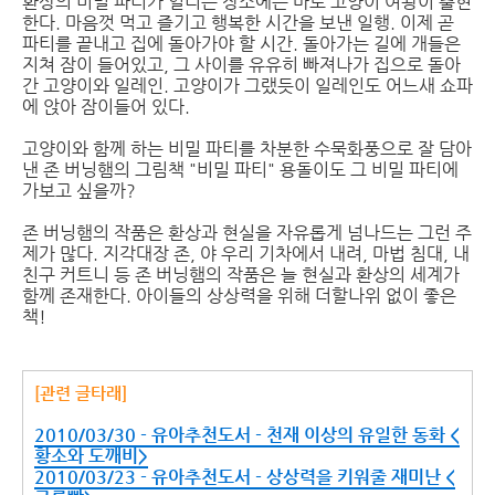
환상의 비밀 파티가 열리는 장소에는 바로 고양이 여왕이 출현
한다. 마음껏 먹고 즐기고 행복한 시간을 보낸 일행. 이제 곧
파티를 끝내고 집에 돌아가야 할 시간. 돌아가는 길에 개들은
지쳐 잠이 들어있고, 그 사이를 유유히 빠져나가 집으로 돌아
간 고양이와 일레인. 고양이가 그랬듯이 일레인도 어느새 쇼파
에 앉아 잠이들어 있다.
고양이와 함께 하는 비밀 파티를 차분한 수묵화풍으로 잘 담아
낸 존 버닝햄의 그림책 "비밀 파티" 용돌이도 그 비밀 파티에
가보고 싶을까?
존 버닝햄의 작품은 환상과 현실을 자유롭게 넘나드는 그런 주
제가 많다. 지각대장 존, 야 우리 기차에서 내려, 마법 침대, 내
친구 커트니 등 존 버닝햄의 작품은 늘 현실과 환상의 세계가
함께 존재한다. 아이들의 상상력을 위해 더할나위 없이 좋은
책!
[관련 글타래]
2010/03/30 - 유아추천도서 - 천재 이상의 유일한 동화 <
황소와 도깨비>
2010/03/23 - 유아추천도서 - 상상력을 키워줄 재미난 <