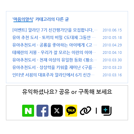
'
마음의양식
' 카테고리의 다른 글
[이벤트] 알라딘 7기 신간평가단을 모집합니다.
2010.06.15
(18)
유아 추천 도서 - 토끼의 비밀 <도대체 그동안 무
2010.05.18
슨 일이 일어났을까?>
유아추천도서 - 공룡을 좋아하는 아이에게 <고 녀
(10)
2010.04.29
석 맛있겠다>
테헤란의 지붕 - 우리가 잘 모르는 이란의 이야기
(24)
2010.04.10
유아추천도서 - 천재 이상의 유일한 동화 <황소와
(6)
2010.03.30
도깨비>
유아추천도서 - 상상력을 키워줄 재미난 <구름빵
(10)
2010.03.23
>
인터넷 서점의 대표주자 알라딘에서 6기 신간평
(26)
2010.03.16
가단을 모집합니다.
(20)
유익하셨나요? 공유 or 구독해 보세요