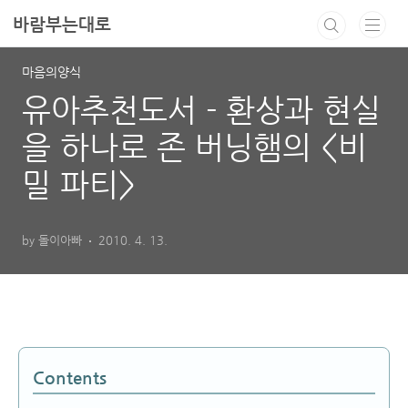
본문 바로가기
바람부는대로
마음의양식
유아추천도서 - 환상과 현실
을 하나로 존 버닝햄의 <비
밀 파티>
by 돌이아빠
2010. 4. 13.
Contents