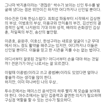
그나마 박지훈이라는 "괜찮은" 싹수가 보이는 신인 투수를 발
굴해 냈다는 점은 위안이긴 하지만 어디까지나 신인일 뿐이다.
야수진은 더욱 한심스럽다. 최희섭 파동부터 시작해서 김상현
의 부상, 이범호의 부상, 이용규와 안치홍의 부진, 김선빈의 결
정적인 실책, 나지완의 기대 이하 성적, 배려의 손화장인 김상
훈, 차일목의 부진, 송산의 불안함.
이준호, 윤완주, 이호신, 한성구라는 새로운 얼굴이 1군 무대
에서 어느 정도 활약을 해주고는 있지만, 어디까지나 이들은
신인일 뿐이다. 이들을 믿고 한 시즌을 치를 수는 없는 법이다.
어디서부터 잘못된 것일까? 어디서부터 손을 대야 하는 것일
까? 전문가가 아닌 나로서는 잘 모르겠다.
이럴때 이종범(이라고 쓰고 종범神)이라도 있었다면 얼마나
좋을까 라는 생각을 많이 한다.
하지만, 이미 떠나버린 나의 우상..
투수조에서는 에이스인 윤석민이 하루 빨리 제 모습을 보여줘
야 한다. 야수조에서는 일단 집중력과 결연한 의지가 필요하며
구심점 역할을 할 수 있는 선수가 필요하다.