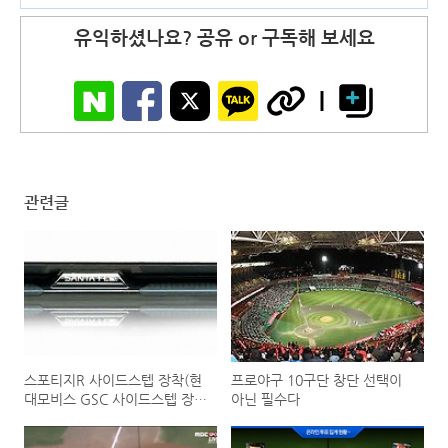
유익하셨나요? 공유 or 구독해 보세요
관련글
스포티지R 사이드스텝 장착(현
프로야구 10구단 창단 선택이
대모비스 GSC 사이드스텝 장
아닌 필수다
착) 후기