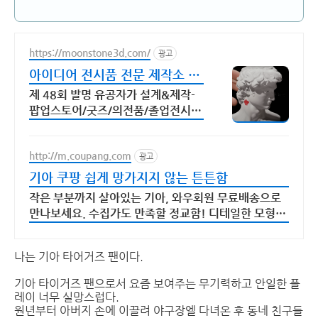
https://moonstone3d.com/
광고
아이디어 전시품 전문 제작소 대
기업 납품 사례 다수
제 48회 발명 유공자가 설계&제작-
팝업스토어/굿즈/의전품/졸업전시
회/전시물 등
http://m.coupang.com
광고
기아 쿠팡 쉽게 망가지지 않는 튼튼함
작은 부분까지 살아있는 기아, 와우회원 무료배송으로
만나보세요. 수집가도 만족할 정교함! 디테일한 모형을
쿠팡에서 지금 바로 확인하세요.
나는 기아 타어거즈 팬이다.
기아 타이거즈 팬으로서 요즘 보여주는 무기력하고 안일한 플
레이 너무 실망스럽다.
원년부터 아버지 손에 이끌려 야구장엘 다녀온 후 동네 친구들