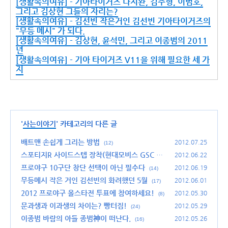
[생활속의여유] - 기아타이거즈 나지완, 김주형, 이범호,
그리고 김상현 그들의 자리는?
[생활속의여유] - 김선빈 작은거인 김선빈 기아타이거즈의
"무등 메시" 가 되다.
[생활속의여유] - 김상현, 윤석민, 그리고 이종범의 2011
년
[생활속의여유] - 기아 타이거즈 V11을 위해 필요한 세 가
지
'
사는이야기
' 카테고리의 다른 글
배트맨 손쉽게 그리는 방법
2012.07.25
(12)
스포티지R 사이드스텝 장착(현대모비스 GSC 사
2012.06.22
이드스텝 장착) 후기
프로야구 10구단 창단 선택이 아닌 필수다
(51)
2012.06.19
(14)
무등메시 작은 거인 김선빈의 화려했던 5월
2012.06.01
(17)
2012 프로야구 올스타전 투표에 참여하세요!
2012.05.30
(8)
문과생과 이과생의 차이는? 빵터짐!
2012.05.29
(24)
이종범 바람의 아들 종범神이 떠난다.
2012.05.26
(16)