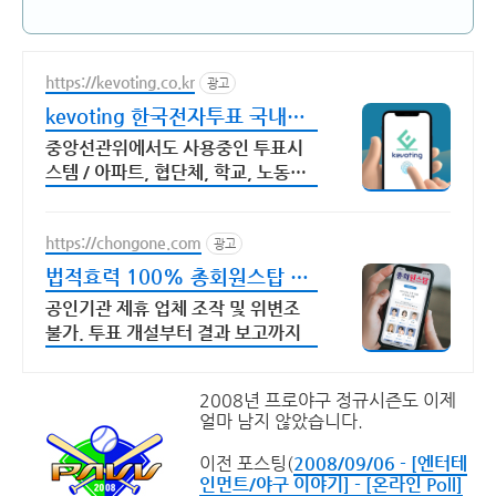
https://kevoting.co.kr
광고
kevoting 한국전자투표 국내최
대규모 3500만 선택
중앙선관위에서도 사용중인 투표시
스템 / 아파트, 협단체, 학교, 노동조
합 / 전문가 투표컨설팅, 투표 영상제
작, 영상캠페인
https://chongone.com
광고
법적효력 100% 총회원스탑 신
뢰도 100% 사용 후기
공인기관 제휴 업체 조작 및 위변조
불가. 투표 개설부터 결과 보고까지
2008년 프로야구 정규시즌도 이제
얼마 남지 않았습니다.
이전 포스팅(
2008/09/06 - [엔터테
인먼트/야구 이야기] - [온라인 Poll]