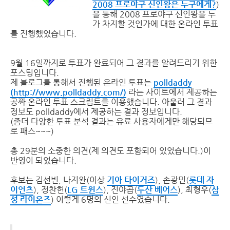
2008 프로야구 신인왕은 누구에게?
)
을 통해 2008 프로야구 신인왕을 누
가 차지할 것인가에 대한 온라인 투표
를 진행했었습니다.
9월 16일까지로 투표가 완료되어 그 결과를 알려드리기 위한
포스팅입니다.
제 블로그를 통해서 진행된 온라인 투표는
polldaddy
(http://www.polldaddy.com/)
라는 사이트에서 제공하는
공짜 온라인 투표 스크립트를 이용했습니다. 아울러 그 결과
정보도 polldaddy에서 제공하는 결과 정보입니다.
(좀더 다양한 투표 분석 결과는 유료 사용자에게만 해당되므
로 패스~~~)
총 29분의 소중한 의견(제 의견도 포함되어 있었습니다.)이
반영이 되었습니다.
후보는 김선빈, 나지완(이상
기아 타이거즈
), 손광민(
롯데 자
이언츠
), 정찬헌(
LG 트윈스
), 진야곱(
두산 베어스
), 최형우(
삼
성 라이온즈
) 이렇게 6명의 신인 선수였습니다.